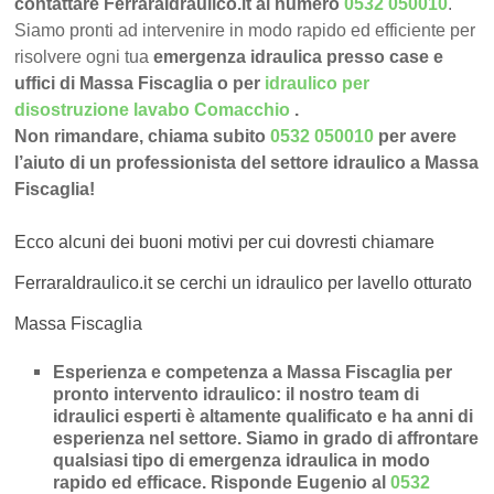
contattare FerraraIdraulico.it al numero
0532 050010
.
Siamo pronti ad intervenire in modo rapido ed efficiente per
risolvere ogni tua
emergenza idraulica presso case e
uffici di Massa Fiscaglia o per
idraulico per
disostruzione lavabo Comacchio
.
Non rimandare, chiama subito
0532 050010
per avere
l’aiuto di un professionista del settore idraulico a Massa
Fiscaglia!
Ecco alcuni dei buoni motivi per cui dovresti chiamare
FerraraIdraulico.it se cerchi un idraulico per lavello otturato
Massa Fiscaglia
Esperienza e competenza a Massa Fiscaglia per
pronto intervento idraulico
: il nostro team di
idraulici esperti è altamente qualificato e ha anni di
esperienza nel settore. Siamo in grado di affrontare
qualsiasi tipo di emergenza idraulica in modo
rapido ed efficace.
Risponde Eugenio al
0532