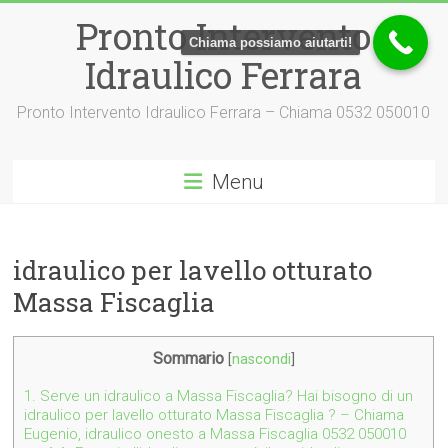
Vai
Pronto Intervento
al
Chiama possiamo aiutarti!
contenuto
Idraulico Ferrara
Pronto Intervento Idraulico Ferrara – Chiama 0532 050010
Menu
idraulico per lavello otturato
Massa Fiscaglia
Sommario
[
nascondi
]
1.
Serve un idraulico a Massa Fiscaglia? Hai bisogno di un
idraulico per lavello otturato Massa Fiscaglia ? – Chiama
Eugenio, idraulico onesto a Massa Fiscaglia 0532 050010