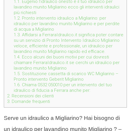
1.1.
Eugenio l’idraulico onesto è il tuo idraulico per
lavandino munito Migliarino ecco gli interventi idraulici
più richiesti
1.2.
Pronto intervento idraulico a Migliarino: per
idraulico per lavandino munito Migliarino e per perdite
di acqua a Migliarino
1.3.
Affidarsi a FerraraIdraulico.it significa poter contare
su un servizio di Pronto Intervento Idraulico Migliarino
veloce, efficiente e professionale, un idraulico per
lavandino munito Migliarino rapido ed efficace.
1.4.
Ecco alcuni dei buoni motivi per cui dovresti
chiamare FerraraIdraulico.it se cerchi un idraulico per
lavandino munito Migliarino
1.5.
Sostituzione cassetta di scarico WC Migliarino –
Pronto intervento Geberit Migliarino
1.6.
Chiama 0532 050010 per un intervento del tuo
idraulico di fiducia a Ferrara anche per:
2.
Recensioni dei clienti
3.
Domande frequenti
Serve un idraulico a Migliarino? Hai bisogno di
un idraulico per lavandino munito Migliarino ? –