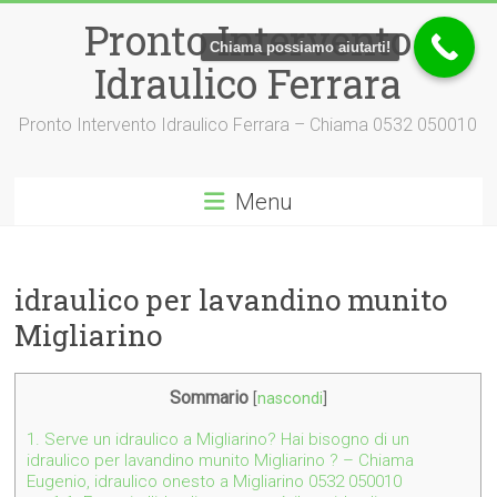
Vai
Pronto Intervento
al
Chiama possiamo aiutarti!
contenuto
Idraulico Ferrara
Pronto Intervento Idraulico Ferrara – Chiama 0532 050010
Menu
idraulico per lavandino munito
Migliarino
Sommario
[
nascondi
]
1.
Serve un idraulico a Migliarino? Hai bisogno di un
idraulico per lavandino munito Migliarino ? – Chiama
Eugenio, idraulico onesto a Migliarino 0532 050010