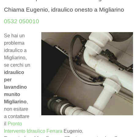
Chiama Eugenio, idraulico onesto a Migliarino
0532 050010
Se hai un
problema
idraulico a
Migliarino,
se cerchi un
idraulico
per
lavandino
munito
Migliarino
,
non esitare
a contattare
il
Pronto
Intervento Idraulico Ferrara
Eugenio.