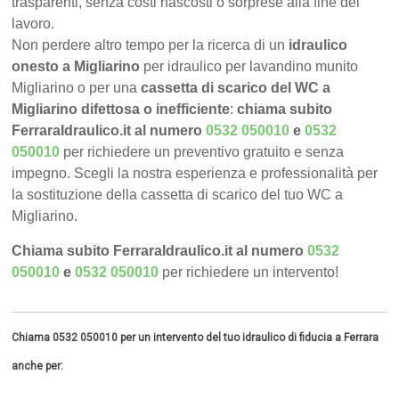
trasparenti, senza costi nascosti o sorprese alla fine del
lavoro.
Non perdere altro tempo per la ricerca di un
idraulico
onesto a Migliarino
per idraulico per lavandino munito
Migliarino o per una
cassetta di scarico del WC a
Migliarino difettosa o inefficiente
:
chiama subito
FerraraIdraulico.it al numero
0532 050010
e
0532
050010
per richiedere un preventivo gratuito e senza
impegno. Scegli la nostra esperienza e professionalità per
la sostituzione della cassetta di scarico del tuo WC a
Migliarino.
Chiama subito FerraraIdraulico.it al numero
0532
050010
e
0532 050010
per richiedere un intervento!
Chiama 0532 050010 per un intervento del tuo idraulico di fiducia a Ferrara
anche per: