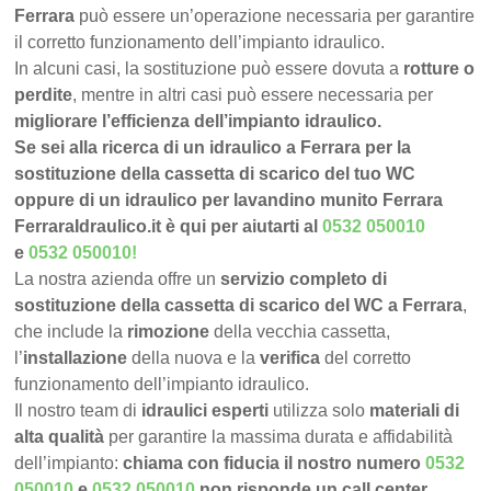
Ferrara
può essere un’operazione necessaria per garantire
il corretto funzionamento dell’impianto idraulico.
In alcuni casi, la sostituzione può essere dovuta a
rotture o
perdite
, mentre in altri casi può essere necessaria per
migliorare l’efficienza dell’impianto idraulico.
Se sei alla ricerca di un idraulico a Ferrara per la
sostituzione della cassetta di scarico del tuo WC
oppure di un idraulico per lavandino munito Ferrara
FerraraIdraulico.it è qui per aiutarti al
0532 050010
e
0532 050010
!
La nostra azienda offre un
servizio completo di
sostituzione della cassetta di scarico del WC a Ferrara
,
che include la
rimozione
della vecchia cassetta,
l’
installazione
della nuova e la
verifica
del corretto
funzionamento dell’impianto idraulico.
Il nostro team di
idraulici esperti
utilizza solo
materiali di
alta qualità
per garantire la massima durata e affidabilità
dell’impianto:
chiama con fiducia il nostro numero
0532
050010
e
0532 050010
non risponde un call center,