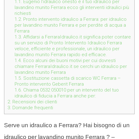
1.1.
Eugenio l’idraulico onesto è il tuo idraulico per
lavandino munito Ferrara ecco gli interventi idraulici più
richiesti
1.2.
Pronto intervento idraulico a Ferrara: per idraulico
per lavandino munito Ferrara e per perdite di acqua a
Ferrara
1.3.
Affidarsi a FerraraIdraulico.it significa poter contare
su un servizio di Pronto Intervento Idraulico Ferrara
veloce, efficiente e professionale, un idraulico per
lavandino munito Ferrara rapido ed efficace.
1.4.
Ecco alcuni dei buoni motivi per cui dovresti
chiamare FerraraIdraulico.it se cerchi un idraulico per
lavandino munito Ferrara
1.5.
Sostituzione cassetta di scarico WC Ferrara –
Pronto intervento Geberit Ferrara
1.6.
Chiama 0532 050010 per un intervento del tuo
idraulico di fiducia a Ferrara anche per:
2.
Recensioni dei clienti
3.
Domande frequenti
Serve un idraulico a Ferrara? Hai bisogno di un
idraulico per lavandino munito Ferrara ? –