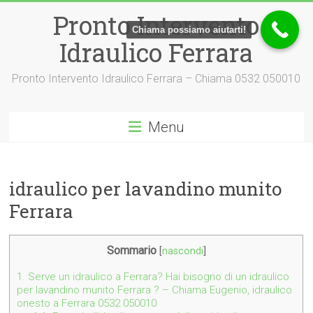
Vai
Pronto Intervento
al
Chiama possiamo aiutarti!
contenuto
Idraulico Ferrara
Pronto Intervento Idraulico Ferrara – Chiama 0532 050010
Menu
idraulico per lavandino munito
Ferrara
Sommario
[
nascondi
]
1.
Serve un idraulico a Ferrara? Hai bisogno di un idraulico
per lavandino munito Ferrara ? – Chiama Eugenio, idraulico
onesto a Ferrara 0532 050010