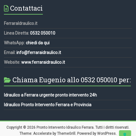
Contattaci
FerraraIdraulico.it
Linea Diretta:
0532 050010
WhatsApp:
chiedi da qui
Email:
info@ferraraidraulico.it
Website:
www.ferraraidraulico.it
Chiama Eugenio allo 0532 050010 per:
Idraulico a Ferrara urgente pronto intervento 24h
Idraulico Pronto Intervento Ferrara e Provincia
Copyright © 2026
Pronto Intervento Idraulico Ferrara
. Tutti i diritti riservati.
Theme:
Accelerate
by ThemeGrill. Powered by
WordPress
.