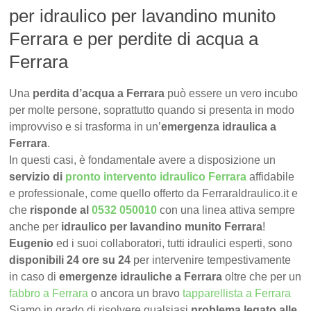
per idraulico per lavandino munito
Ferrara e per perdite di acqua a
Ferrara
Una
perdita d’acqua a Ferrara
può essere un vero incubo
per molte persone, soprattutto quando si presenta in modo
improvviso e si trasforma in un’
emergenza idraulica a
Ferrara
.
In questi casi, è fondamentale avere a disposizione un
servizio di
pronto intervento idraulico Ferrara
affidabile
e professionale, come quello offerto da FerraraIdraulico.it e
che
risponde al
0532 050010
con una linea attiva sempre
anche per
idraulico per lavandino munito Ferrara
!
Eugenio
ed i suoi collaboratori, tutti idraulici esperti, sono
disponibili 24 ore su 24
per intervenire tempestivamente
in caso di
emergenze idrauliche a Ferrara
oltre che per un
fabbro a Ferrara
o ancora un bravo
tapparellista a Ferrara
Siamo in grado di risolvere qualsiasi
problema legato alle