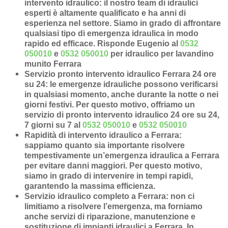
intervento idraulico
: il nostro team di idraulici
esperti è altamente qualificato e ha anni di
esperienza nel settore. Siamo in grado di affrontare
qualsiasi tipo di emergenza idraulica in modo
rapido ed efficace.
Risponde Eugenio al
0532
050010
e
0532 050010
per idraulico per lavandino
munito Ferrara
Servizio pronto intervento idraulico Ferrara 24 ore
su 24
: le emergenze idrauliche possono verificarsi
in qualsiasi momento, anche durante la notte o nei
giorni festivi. Per questo motivo, offriamo un
servizio di pronto intervento idraulico 24 ore su 24,
7 giorni su 7 al
0532 050010
e
0532 050010
Rapidità di intervento idraulico a Ferrara
:
sappiamo quanto sia importante risolvere
tempestivamente un’
emergenza idraulica a Ferrara
per evitare danni maggiori. Per questo motivo,
siamo in grado di intervenire in
tempi rapidi
,
garantendo la massima efficienza.
Servizio idraulico completo a Ferrara
: non ci
limitiamo a risolvere l’
emergenza
, ma forniamo
anche
servizi di riparazione
,
manutenzione
e
sostituzione di impianti idraulici a Ferrara
. In