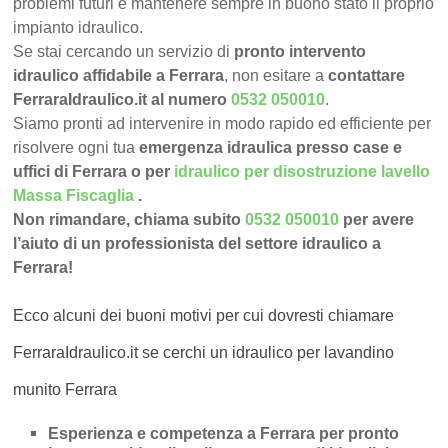
problemi futuri e mantenere sempre in buono stato il proprio
impianto idraulico.
Se stai cercando un servizio di
pronto intervento
idraulico affidabile a Ferrara
, non esitare a
contattare
FerraraIdraulico.it al numero
0532 050010
.
Siamo pronti ad intervenire in modo rapido ed efficiente per
risolvere ogni tua
emergenza idraulica presso case e
uffici di Ferrara o per
idraulico per disostruzione lavello
Massa Fiscaglia
.
Non rimandare, chiama subito
0532 050010
per avere
l’aiuto di un professionista del settore idraulico a
Ferrara!
Ecco alcuni dei buoni motivi per cui dovresti chiamare
FerraraIdraulico.it se cerchi un idraulico per lavandino
munito Ferrara
Esperienza e competenza a Ferrara per pronto