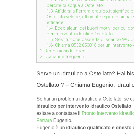
perdite di acqua a Ostellato
1.3.
Affidarsi a FerraraIdraulico.it significa
Ostellato veloce, efficiente e professionale
efficace.
1.4.
Ecco alcuni dei buoni motivi per cui dov
per intervento idraulico Ostellato
1.5.
Sostituzione cassetta di scarico WC Os
1.6.
Chiama 0532 050010 per un intervento de
2.
Recensioni dei clienti
3.
Domande frequenti
Serve un idraulico a Ostellato? Hai bis
Ostellato ? – Chiama Eugenio, idrauli
Se hai un problema idraulico a Ostellato, se c
idraulico per intervento idraulico Ostellato
,
esitare a contattare il
Pronto Intervento Idrauli
Ferrara
Eugenio.
Eugenio è un
idraulico qualificato e onesto
c