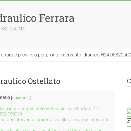
draulico Ferrara
 0532 050010
errara e provincia per pronto intervento idraulico H24 0532050
draulico Ostellato
C
ario
[
nascondi
]
 un idraulico per intervento idraulico Ostellato ? –
0532 050010
F
ico per intervento idraulico Ostellato ecco gli interventi
per idraulico per intervento idraulico Ostellato e per