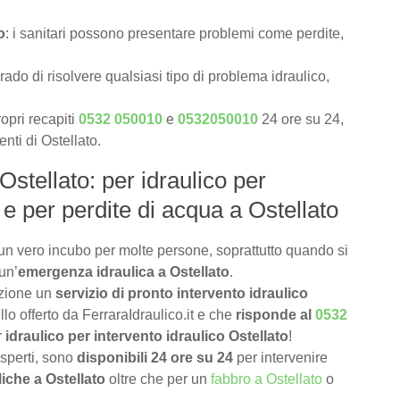
o
: i sanitari possono presentare problemi come perdite,
rado di risolvere qualsiasi tipo di problema idraulico,
opri recapiti
0532 050010
e
0532050010
24 ore su 24,
enti di Ostellato.
Ostellato: per idraulico per
 e per perdite di acqua a Ostellato
un vero incubo per molte persone, soprattutto quando si
un’
emergenza idraulica a Ostellato
.
izione un
servizio di pronto intervento idraulico
lo offerto da FerraraIdraulico.it e che
risponde al
0532
r
idraulico per intervento idraulico Ostellato
!
 esperti, sono
disponibili 24 ore su 24
per intervenire
iche a Ostellato
oltre che per un
fabbro a Ostellato
o