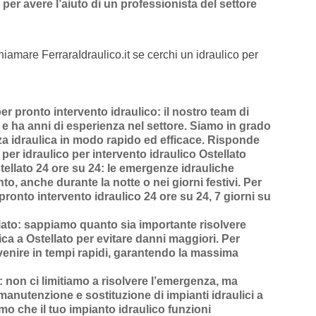
per avere l’aiuto di un professionista del settore
hiamare FerraraIdraulico.it se cerchi un idraulico per
er pronto intervento idraulico
: il nostro team di
o e ha anni di esperienza nel settore. Siamo in grado
za idraulica in modo rapido ed efficace.
Risponde
per idraulico per intervento idraulico Ostellato
tellato 24 ore su 24
: le emergenze idrauliche
o, anche durante la notte o nei giorni festivi. Per
pronto intervento idraulico 24 ore su 24, 7 giorni su
lato
: sappiamo quanto sia importante risolvere
ca a Ostellato
per evitare danni maggiori. Per
venire in
tempi rapidi
, garantendo la massima
: non ci limitiamo a risolvere l’
emergenza
, ma
manutenzione
e
sostituzione di impianti idraulici a
mo che il tuo impianto idraulico funzioni