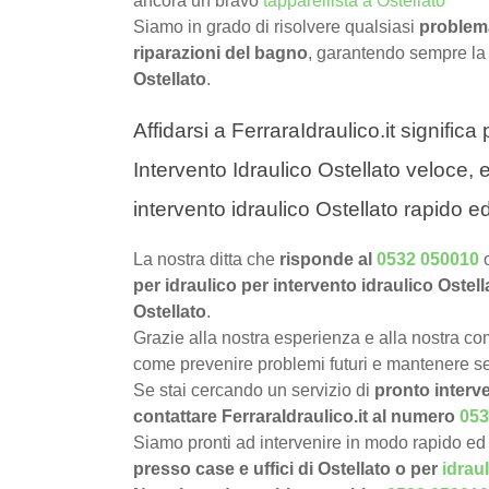
ancora un bravo
tapparellista a Ostellato
Siamo in grado di risolvere qualsiasi
problema
riparazioni del bagno
, garantendo sempre la
Ostellato
.
Affidarsi a FerraraIdraulico.it signific
Intervento Idraulico Ostellato veloce, e
intervento idraulico Ostellato rapido ed
La nostra ditta che
risponde al
0532 050010
per idraulico per intervento idraulico Ostell
Ostellato
.
Grazie alla nostra esperienza e alla nostra com
come prevenire problemi futuri e mantenere sem
Se stai cercando un servizio di
pronto interve
contattare FerraraIdraulico.it al numero
053
Siamo pronti ad intervenire in modo rapido ed 
presso case e uffici di Ostellato o per
idrau