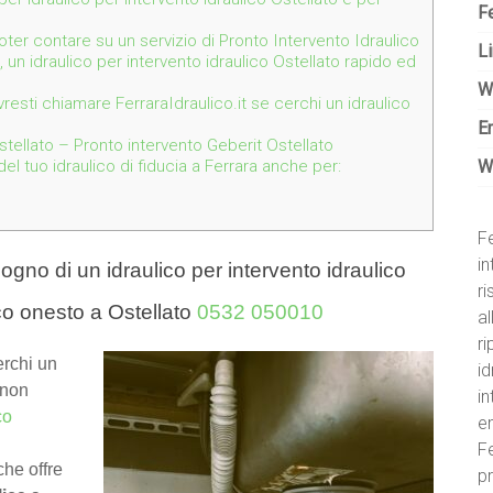
Fe
 poter contare su un servizio di Pronto Intervento Idraulico
Li
, un idraulico per intervento idraulico Ostellato rapido ed
W
resti chiamare FerraraIdraulico.it se cerchi un idraulico
E
tellato – Pronto intervento Geberit Ostellato
W
l tuo idraulico di fiducia a Ferrara anche per:
Fe
in
ogno di un idraulico per intervento idraulico
r
co onesto a Ostellato
0532 050010
al
ri
erchi un
id
 non
i
co
e
Fe
he offre
pr