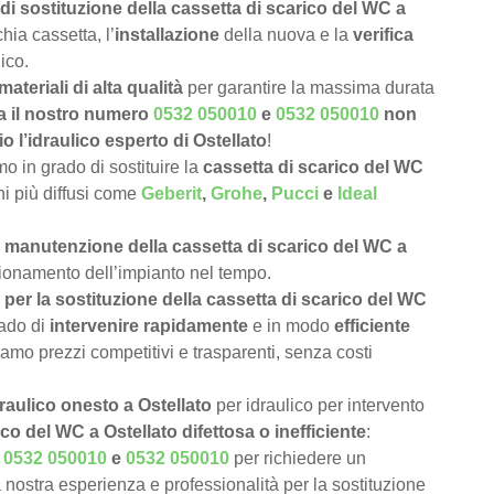
di sostituzione della cassetta di scarico del WC a
hia cassetta, l’
installazione
della nuova e la
verifica
ico.
materiali di alta qualità
per garantire la massima durata
a il nostro numero
0532 050010
e
0532 050010
non
o l’idraulico esperto di Ostellato
!
 in grado di sostituire la
cassetta di scarico del WC
chi più diffusi come
Geberit
,
Grohe
,
Pucci
e
Ideal
e
manutenzione della cassetta di scarico del WC a
nzionamento dell’impianto nel tempo.
per la sostituzione della cassetta di scarico del WC
rado di
intervenire rapidamente
e in modo
efficiente
iamo prezzi competitivi e trasparenti, senza costi
raulico onesto a Ostellato
per idraulico per intervento
co del WC a Ostellato difettosa o inefficiente
:
o
0532 050010
e
0532 050010
per richiedere un
 nostra esperienza e professionalità per la sostituzione