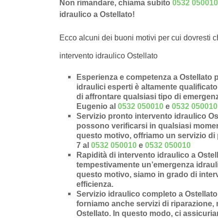
Non rimandare, chiama subito
0532 050010
idraulico a Ostellato!
Ecco alcuni dei buoni motivi per cui dovresti c
intervento idraulico Ostellato
Esperienza e competenza a Ostellato p
idraulici esperti è altamente qualificat
di affrontare qualsiasi tipo di emergen
Eugenio al
0532 050010
e
0532 050010
Servizio pronto intervento idraulico Os
possono verificarsi in qualsiasi moment
questo motivo, offriamo un servizio di 
7 al
0532 050010
e
0532 050010
Rapidità di intervento idraulico a Ostel
tempestivamente un’
emergenza idrauli
questo motivo, siamo in grado di inter
efficienza.
Servizio idraulico completo a Ostellato
forniamo anche
servizi di riparazione
,
Ostellato
. In questo modo, ci assicuria