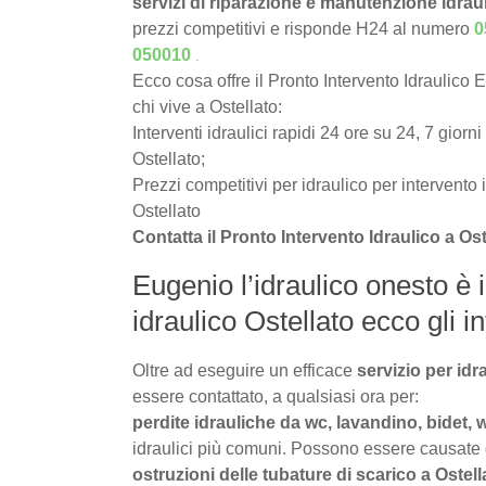
servizi di riparazione e manutenzione idrau
prezzi competitivi e risponde H24 al numero
0
.
050010
Ecco cosa offre il Pronto Intervento Idraulico 
chi vive a Ostellato:
Interventi idraulici rapidi 24 ore su 24, 7 giorni
Ostellato;
Prezzi competitivi per idraulico per intervento 
Ostellato
Contatta il Pronto Intervento Idraulico a Os
Eugenio l’idraulico onesto è i
idraulico Ostellato ecco gli int
Oltre ad eseguire un efficace
servizio per idr
essere contattato, a qualsiasi ora per:
perdite idrauliche da wc, lavandino, bidet, 
idraulici più comuni. Possono essere causate da 
ostruzioni delle tubature di scarico a Ostell