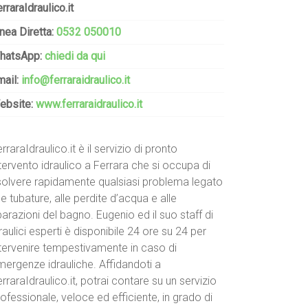
rraraIdraulico.it
nea Diretta:
0532 050010
hatsApp:
chiedi da qui
mail:
info@ferraraidraulico.it
ebsite:
www.ferraraidraulico.it
rraraIdraulico.it è il servizio di pronto
tervento idraulico a Ferrara che si occupa di
isolvere rapidamente qualsiasi problema legato
le tubature, alle perdite d’acqua e alle
parazioni del bagno. Eugenio ed il suo staff di
raulici esperti è disponibile 24 ore su 24 per
ntervenire tempestivamente in caso di
mergenze idrauliche. Affidandoti a
rraraIdraulico.it, potrai contare su un servizio
ofessionale, veloce ed efficiente, in grado di