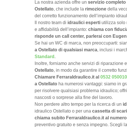
La nostra azienda offre un
servizio completo 
Ostellato
, che include la
rimozione
della vecc
del corretto funzionamento dell’impianto idraul
Il nostro team di
idraulici esperti
utilizza solo
e affidabilità dell’impianto:
chiama con fiduci
risponde un call center, parlerai con Eugeni
Se hai un WC di marca, non preoccuparti: siamo
a Ostellato di qualsiasi marca
, inclusi i mar
Standard
.
Inoltre, forniamo anche servizi di riparazione 
Ostellato
, in modo da garantire il corretto fu
Chiamare FerraraIdraulico.it al
0532 050010
a Ostellato
ha numerosi vantaggi: siamo in g
per risolvere qualsiasi problema idraulico; offr
nascosti o sorprese alla fine del lavoro.
Non perdere altro tempo per la ricerca di un
id
idraulico Ostellato o per una
cassetta di scari
chiama subito FerraraIdraulico.it al numer
preventivo gratuito e senza impegno. Scegli la