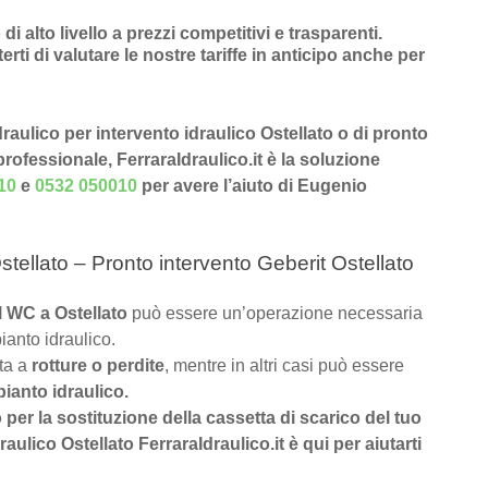
 di alto livello a prezzi competitivi e trasparenti
.
rti di valutare le nostre tariffe in anticipo anche per
idraulico per intervento idraulico Ostellato o di pronto
 professionale, FerraraIdraulico.it è la soluzione
10
e
0532 050010
per avere l’aiuto di Eugenio
tellato – Pronto intervento Geberit Ostellato
el WC a Ostellato
può essere un’operazione necessaria
ianto idraulico.
uta a
rotture o perdite
, mentre in altri casi può essere
pianto idraulico.
o per la sostituzione della cassetta di scarico del tuo
ulico Ostellato FerraraIdraulico.it è qui per aiutarti