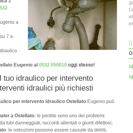
lica
a
g
532
C
in
Eugenio a
i
 su 7 a
o
idraulico
oggi stesso!
tellato Eugenio al
0532 050010
Id
l tuo idraulico per intervento
Id
erventi idraulici più richiesti
aulico per intervento idraulico Ostellato
Eugenio può
water a Ostellato
: le perdite sono uno dei problemi
tubi danneggiati, raccordi allentati o giunti difettosi;
ato
: le ostruzioni possono essere causate da detriti,