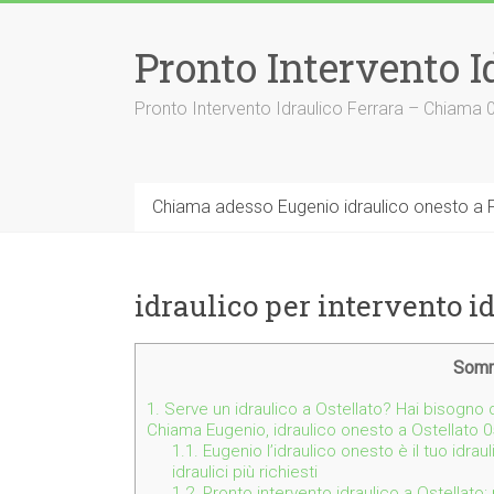
Vai
al
Pronto Intervento I
contenuto
Pronto Intervento Idraulico Ferrara – Chiama
Chiama adesso Eugenio idraulico onesto a F
idraulico per intervento i
Somm
1.
Serve un idraulico a Ostellato? Hai bisogno di
Chiama Eugenio, idraulico onesto a Ostellato 
1.1.
Eugenio l’idraulico onesto è il tuo idraul
idraulici più richiesti
1.2.
Pronto intervento idraulico a Ostellato: 