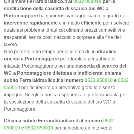
Chiamare FerraraIdraulico.it al
0532 050010
per la
sostituzione della cassetta di scarico del WC a
Portomaggiore
ha numerosi vantaggi: siamo in grado di
intervenire rapidamente
e in modo
efficiente
per risolvere
qualsiasi problema idraulico; offriamo prezzi competitivi e
trasparenti, senza costi nascosti o sorprese alla fine del
lavoro.
Non perdere altro tempo per la ricerca di un
idraulico
onesto a Portomaggiore
per idraulico per gabinetto
intasato Portomaggiore o per una
cassetta di scarico del
WC a Portomaggiore difettosa o inefficiente
:
chiama
subito FerraraIdraulico.it al numero
0532 050010
e
0532
050010
per richiedere un preventivo gratuito e senza
impegno. Scegli la nostra esperienza e professionalità per
la sostituzione della cassetta di scarico del tuo WC a
Portomaggiore.
Chiama subito FerraraIdraulico.it al numero
0532
050010
e
0532 050010
per richiedere un intervento!