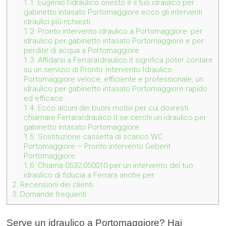
1.1.
Eugenio l’idraulico onesto è il tuo idraulico per
gabinetto intasato Portomaggiore ecco gli interventi
idraulici più richiesti
1.2.
Pronto intervento idraulico a Portomaggiore: per
idraulico per gabinetto intasato Portomaggiore e per
perdite di acqua a Portomaggiore
1.3.
Affidarsi a FerraraIdraulico.it significa poter contare
su un servizio di Pronto Intervento Idraulico
Portomaggiore veloce, efficiente e professionale, un
idraulico per gabinetto intasato Portomaggiore rapido
ed efficace.
1.4.
Ecco alcuni dei buoni motivi per cui dovresti
chiamare FerraraIdraulico.it se cerchi un idraulico per
gabinetto intasato Portomaggiore
1.5.
Sostituzione cassetta di scarico WC
Portomaggiore – Pronto intervento Geberit
Portomaggiore
1.6.
Chiama 0532 050010 per un intervento del tuo
idraulico di fiducia a Ferrara anche per:
2.
Recensioni dei clienti
3.
Domande frequenti
Serve un idraulico a Portomaggiore? Hai