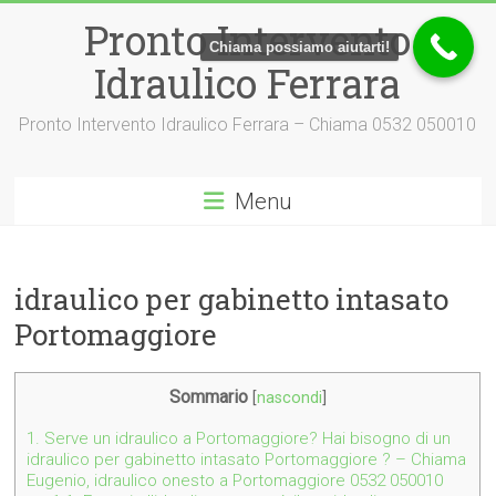
Vai
Pronto Intervento
al
Chiama possiamo aiutarti!
contenuto
Idraulico Ferrara
Pronto Intervento Idraulico Ferrara – Chiama 0532 050010
Menu
idraulico per gabinetto intasato
Portomaggiore
Sommario
[
nascondi
]
1.
Serve un idraulico a Portomaggiore? Hai bisogno di un
idraulico per gabinetto intasato Portomaggiore ? – Chiama
Eugenio, idraulico onesto a Portomaggiore 0532 050010