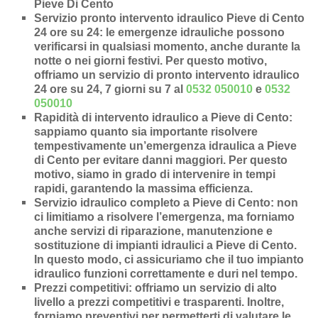
Pieve Di Cento
Servizio pronto intervento idraulico Pieve di Cento
24 ore su 24
: le emergenze idrauliche possono
verificarsi in qualsiasi momento, anche durante la
notte o nei giorni festivi. Per questo motivo,
offriamo un servizio di pronto intervento idraulico
24 ore su 24, 7 giorni su 7 al
0532 050010
e
0532
050010
Rapidità di intervento idraulico a Pieve di Cento
:
sappiamo quanto sia importante risolvere
tempestivamente un’
emergenza idraulica a Pieve
di Cento
per evitare danni maggiori. Per questo
motivo, siamo in grado di intervenire in
tempi
rapidi
, garantendo la massima efficienza.
Servizio idraulico completo a Pieve di Cento
: non
ci limitiamo a risolvere l’
emergenza
, ma forniamo
anche
servizi di riparazione
,
manutenzione
e
sostituzione di impianti idraulici a Pieve di Cento
.
In questo modo, ci assicuriamo che il tuo impianto
idraulico funzioni correttamente e duri nel tempo.
Prezzi competitivi
: offriamo un
servizio di alto
livello a prezzi competitivi e trasparenti
. Inoltre,
forniamo preventivi per permetterti di valutare le