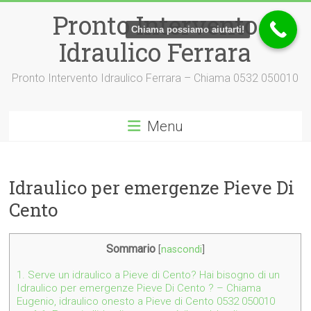
Vai
Pronto Intervento
al
Chiama possiamo aiutarti!
contenuto
Idraulico Ferrara
Pronto Intervento Idraulico Ferrara – Chiama 0532 050010
Menu
Idraulico per emergenze Pieve Di
Cento
Sommario
[
nascondi
]
1.
Serve un idraulico a Pieve di Cento? Hai bisogno di un
Idraulico per emergenze Pieve Di Cento ? – Chiama
Eugenio, idraulico onesto a Pieve di Cento 0532 050010