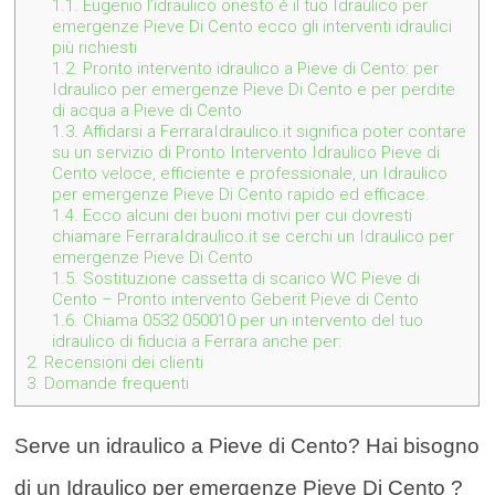
1.1.
Eugenio l’idraulico onesto è il tuo Idraulico per
emergenze Pieve Di Cento ecco gli interventi idraulici
più richiesti
1.2.
Pronto intervento idraulico a Pieve di Cento: per
Idraulico per emergenze Pieve Di Cento e per perdite
di acqua a Pieve di Cento
1.3.
Affidarsi a FerraraIdraulico.it significa poter contare
su un servizio di Pronto Intervento Idraulico Pieve di
Cento veloce, efficiente e professionale, un Idraulico
per emergenze Pieve Di Cento rapido ed efficace.
1.4.
Ecco alcuni dei buoni motivi per cui dovresti
chiamare FerraraIdraulico.it se cerchi un Idraulico per
emergenze Pieve Di Cento
1.5.
Sostituzione cassetta di scarico WC Pieve di
Cento – Pronto intervento Geberit Pieve di Cento
1.6.
Chiama 0532 050010 per un intervento del tuo
idraulico di fiducia a Ferrara anche per:
2.
Recensioni dei clienti
3.
Domande frequenti
Serve un idraulico a Pieve di Cento? Hai bisogno
di un Idraulico per emergenze Pieve Di Cento ?