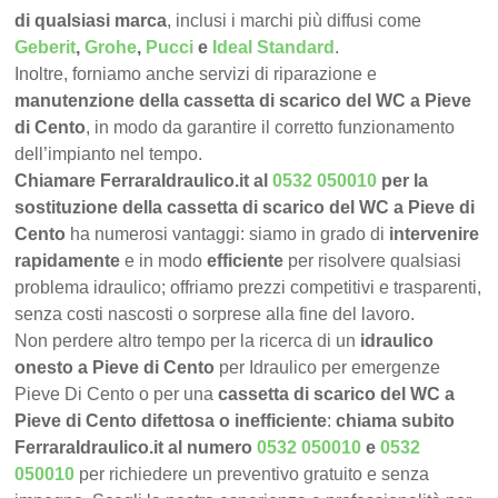
di qualsiasi marca
, inclusi i marchi più diffusi come
Geberit
,
Grohe
,
Pucci
e
Ideal Standard
.
Inoltre, forniamo anche servizi di riparazione e
manutenzione della cassetta di scarico del WC a Pieve
di Cento
, in modo da garantire il corretto funzionamento
dell’impianto nel tempo.
Chiamare FerraraIdraulico.it al
0532 050010
per la
sostituzione della cassetta di scarico del WC a Pieve di
Cento
ha numerosi vantaggi: siamo in grado di
intervenire
rapidamente
e in modo
efficiente
per risolvere qualsiasi
problema idraulico; offriamo prezzi competitivi e trasparenti,
senza costi nascosti o sorprese alla fine del lavoro.
Non perdere altro tempo per la ricerca di un
idraulico
onesto a Pieve di Cento
per Idraulico per emergenze
Pieve Di Cento o per una
cassetta di scarico del WC a
Pieve di Cento difettosa o inefficiente
:
chiama subito
FerraraIdraulico.it al numero
0532 050010
e
0532
050010
per richiedere un preventivo gratuito e senza