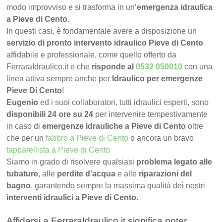
modo improvviso e si trasforma in un’
emergenza idraulica
a Pieve di Cento
.
In questi casi, è fondamentale avere a disposizione un
servizio di pronto intervento idraulico Pieve di Cento
affidabile e professionale, come quello offerto da
FerraraIdraulico.it e che
risponde al
0532 050010
con una
linea attiva sempre anche per
Idraulico per emergenze
Pieve Di Cento
!
Eugenio
ed i suoi collaboratori, tutti idraulici esperti, sono
disponibili 24 ore su 24
per intervenire tempestivamente
in caso di
emergenze idrauliche a Pieve di Cento
oltre
che per un
fabbro a Pieve di Cento
o ancora un bravo
tapparellista a Pieve di Cento
Siamo in grado di risolvere qualsiasi
problema legato alle
tubature
, alle
perdite d’acqua
e alle
riparazioni del
bagno
, garantendo sempre la massima qualità dei nostri
interventi idraulici a Pieve di Cento
.
Affidarsi a FerraraIdraulico.it significa poter