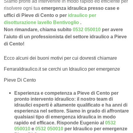
Siamo pronti ad intervenire in modo rapido ed efficiente per
risolvere ogni tua
emergenza idraulica presso case e
uffici di Pieve di Cento o per
idraulico per
disotturazione lavello Bentivoglio
.
Non rimandare, chiama subito
0532 050010
per avere
l’aiuto di un professionista del settore idraulico a Pieve
di Cento!
Ecco alcuni dei buoni motivi per cui dovresti chiamare
FerraraIdraulico.it se cerchi un Idraulico per emergenze
Pieve Di Cento
Esperienza e competenza a Pieve di Cento per
pronto intervento idraulico
: il nostro team di
idraulici esperti è altamente qualificato e ha anni di
esperienza nel settore. Siamo in grado di affrontare
qualsiasi tipo di emergenza idraulica in modo
rapido ed efficace.
Risponde Eugenio al
0532
050010
e
0532 050010
per Idraulico per emergenze