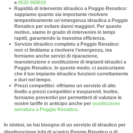
e
0532 050010
Rapidità di intervento idraulico a Poggio Renatico
:
sappiamo quanto sia importante risolvere
tempestivamente un’
emergenza idraulica a Poggio
Renatico
per evitare danni maggiori. Per questo
motivo, siamo in grado di intervenire in
tempi
rapidi
, garantendo la massima efficienza.
Servizio idraulico completo a Poggio Renatico
:
non ci limitiamo a risolvere l’
emergenza
, ma
forniamo anche
servizi di riparazione
,
manutenzione
e
sostituzione di impianti idraulici a
Poggio Renatico
. In questo modo, ci assicuriamo
che il tuo impianto idraulico funzioni correttamente
e duri nel tempo.
Prezzi competitivi
: offriamo un
servizio di alto
livello a prezzi competitivi e trasparenti
. Inoltre,
forniamo preventivi per permetterti di valutare le
nostre tariffe in anticipo anche per
sostituzione
serratura a Poggio Renatico
.
In sintesi, se hai bisogno di un servizio di idraulico per
disotturazione tubi di scarico Poggio Renatico o di