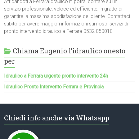
Affidandoti a FerraraIdraulico.it, potrai contare su un
servizio professionale, veloce ed efficiente, in grado di
garantire la massima soddisfazione del cliente. Contattaci
subito per avere maggiori informazioni sui nostri servizi di
pronto intervento idraulico a Ferrara 0532 050010
Chiama Eugenio l’idraulico onesto
per
Idraulico a Ferrara urgente pronto intervento 24h
Idraulico Pronto Intervento Ferrara e Provincia
Chiedi info anche via Whatsapp