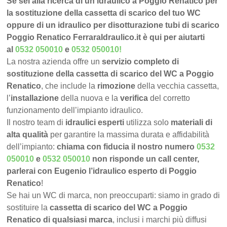
Se sei alla ricerca di un idraulico a Poggio Renatico per
la sostituzione della cassetta di scarico del tuo WC
oppure di un idraulico per disotturazione tubi di scarico
Poggio Renatico FerraraIdraulico.it è qui per aiutarti
al
0532 050010
e
0532 050010
!
La nostra azienda offre un
servizio completo di
sostituzione della cassetta di scarico del WC a Poggio
Renatico
, che include la
rimozione
della vecchia cassetta,
l’
installazione
della nuova e la
verifica
del corretto
funzionamento dell’impianto idraulico.
Il nostro team di
idraulici esperti
utilizza solo
materiali di
alta qualità
per garantire la massima durata e affidabilità
dell’impianto:
chiama con fiducia il nostro numero
0532
050010
e
0532 050010
non risponde un call center,
parlerai con Eugenio l’idraulico esperto di Poggio
Renatico
!
Se hai un WC di marca, non preoccuparti: siamo in grado di
sostituire la
cassetta di scarico del WC a Poggio
Renatico di qualsiasi marca
, inclusi i marchi più diffusi