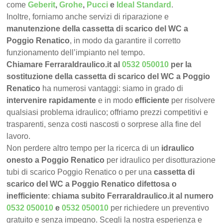
come
Geberit
,
Grohe
,
Pucci
e
Ideal Standard
.
Inoltre, forniamo anche servizi di riparazione e
manutenzione della cassetta di scarico del WC a
Poggio Renatico
, in modo da garantire il corretto
funzionamento dell’impianto nel tempo.
Chiamare FerraraIdraulico.it al
0532 050010
per la
sostituzione della cassetta di scarico del WC a Poggio
Renatico
ha numerosi vantaggi: siamo in grado di
intervenire rapidamente
e in modo
efficiente
per risolvere
qualsiasi problema idraulico; offriamo prezzi competitivi e
trasparenti, senza costi nascosti o sorprese alla fine del
lavoro.
Non perdere altro tempo per la ricerca di un
idraulico
onesto a Poggio Renatico
per idraulico per disotturazione
tubi di scarico Poggio Renatico o per una
cassetta di
scarico del WC a Poggio Renatico difettosa o
inefficiente
:
chiama subito FerraraIdraulico.it al numero
0532 050010
e
0532 050010
per richiedere un preventivo
gratuito e senza impegno. Scegli la nostra esperienza e