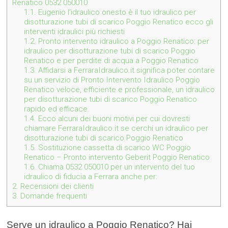
Renatico 0532 050010
1.1.
Eugenio l’idraulico onesto è il tuo idraulico per
disotturazione tubi di scarico Poggio Renatico ecco gli
interventi idraulici più richiesti
1.2.
Pronto intervento idraulico a Poggio Renatico: per
idraulico per disotturazione tubi di scarico Poggio
Renatico e per perdite di acqua a Poggio Renatico
1.3.
Affidarsi a FerraraIdraulico.it significa poter contare
su un servizio di Pronto Intervento Idraulico Poggio
Renatico veloce, efficiente e professionale, un idraulico
per disotturazione tubi di scarico Poggio Renatico
rapido ed efficace.
1.4.
Ecco alcuni dei buoni motivi per cui dovresti
chiamare FerraraIdraulico.it se cerchi un idraulico per
disotturazione tubi di scarico Poggio Renatico
1.5.
Sostituzione cassetta di scarico WC Poggio
Renatico – Pronto intervento Geberit Poggio Renatico
1.6.
Chiama 0532 050010 per un intervento del tuo
idraulico di fiducia a Ferrara anche per:
2.
Recensioni dei clienti
3.
Domande frequenti
Serve un idraulico a Poggio Renatico? Hai