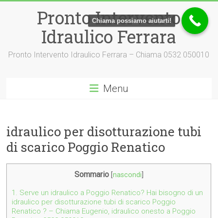
Vai
Pronto Intervento
al
Chiama possiamo aiutarti!
contenuto
Idraulico Ferrara
Pronto Intervento Idraulico Ferrara – Chiama 0532 050010
Menu
idraulico per disotturazione tubi
di scarico Poggio Renatico
Sommario
[
nascondi
]
1.
Serve un idraulico a Poggio Renatico? Hai bisogno di un
idraulico per disotturazione tubi di scarico Poggio
Renatico ? – Chiama Eugenio, idraulico onesto a Poggio