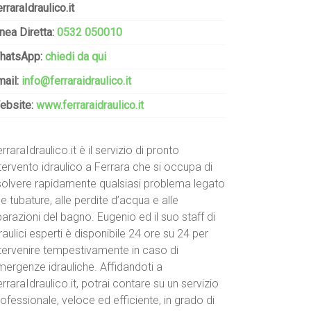
rraraIdraulico.it
nea Diretta:
0532 050010
hatsApp:
chiedi da qui
mail:
info@ferraraidraulico.it
ebsite:
www.ferraraidraulico.it
rraraIdraulico.it è il servizio di pronto
tervento idraulico a Ferrara che si occupa di
isolvere rapidamente qualsiasi problema legato
le tubature, alle perdite d’acqua e alle
parazioni del bagno. Eugenio ed il suo staff di
raulici esperti è disponibile 24 ore su 24 per
ntervenire tempestivamente in caso di
mergenze idrauliche. Affidandoti a
rraraIdraulico.it, potrai contare su un servizio
ofessionale, veloce ed efficiente, in grado di