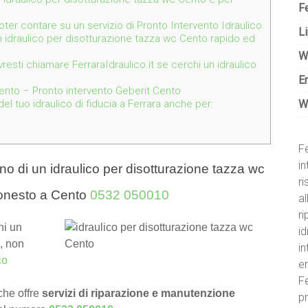
Fe
 poter contare su un servizio di Pronto Intervento Idraulico
Li
n idraulico per disotturazione tazza wc Cento rapido ed
W
resti chiamare FerraraIdraulico.it se cerchi un idraulico
E
ento – Pronto intervento Geberit Cento
W
l tuo idraulico di fiducia a Ferrara anche per:
Fe
in
o di un idraulico per disotturazione tazza wc
r
 onesto a Cento
0532 050010
al
ri
hi un
id
, non
i
co
e
Fe
he offre
servizi di riparazione e manutenzione
pr