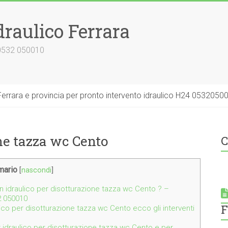
draulico Ferrara
 0532 050010
errara e provincia per pronto intervento idraulico H24 0532050
ne tazza wc Cento
C
ario
[
nascondi
]
n idraulico per disotturazione tazza wc Cento ? –
2 050010
F
ulico per disotturazione tazza wc Cento ecco gli interventi
r idraulico per disotturazione tazza wc Cento e per