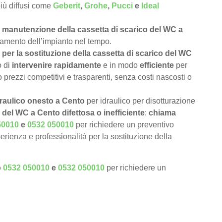
 più diffusi come
Geberit
,
Grohe
,
Pucci
e
Ideal
e
manutenzione della cassetta di scarico del WC a
onamento dell’impianto nel tempo.
per la sostituzione della cassetta di scarico del WC
o di
intervenire rapidamente
e in modo
efficiente
per
 prezzi competitivi e trasparenti, senza costi nascosti o
draulico onesto a Cento
per idraulico per disotturazione
 del WC a Cento difettosa o inefficiente
:
chiama
50010
e
0532 050010
per richiedere un preventivo
erienza e professionalità per la sostituzione della
o
0532 050010
e
0532 050010
per richiedere un