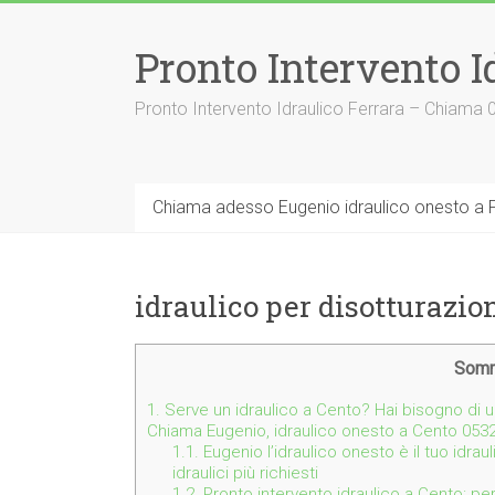
Vai
al
Pronto Intervento I
contenuto
Pronto Intervento Idraulico Ferrara – Chiama
Chiama adesso Eugenio idraulico onesto a F
idraulico per disotturazio
Somm
1.
Serve un idraulico a Cento? Hai bisogno di u
Chiama Eugenio, idraulico onesto a Cento 053
1.1.
Eugenio l’idraulico onesto è il tuo idra
idraulici più richiesti
1.2.
Pronto intervento idraulico a Cento: pe