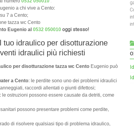
.
 al numero
0532 050010
g
Eugenio a chi vive a Cento:
C
i su 7 a Cento;
in
zione tazza wc Cento
i
oggi stesso!
ento Eugenio al
0532 050010
l tuo idraulico per disotturazione
enti idraulici più richiesti
o
raulico per disotturazione tazza wc Cento
Eugenio può
Id
Id
water a Cento
: le perdite sono uno dei problemi idraulici
eggiati, raccordi allentati o giunti difettosi;
: le ostruzioni possono essere causate da detriti, come
i sanitari possono presentare problemi come perdite,
rado di risolvere qualsiasi tipo di problema idraulico,