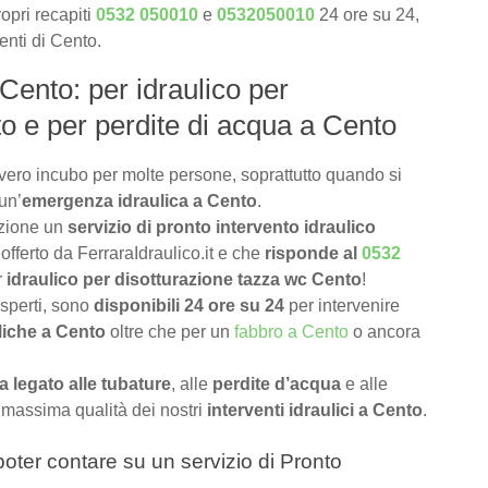
opri recapiti
0532 050010
e
0532050010
24 ore su 24,
ienti di Cento.
 Cento: per idraulico per
o e per perdite di acqua a Cento
vero incubo per molte persone, soprattutto quando si
un’
emergenza idraulica a Cento
.
izione un
servizio di pronto intervento idraulico
offerto da FerraraIdraulico.it e che
risponde al
0532
r
idraulico per disotturazione tazza wc Cento
!
 esperti, sono
disponibili 24 ore su 24
per intervenire
liche a Cento
oltre che per un
fabbro a Cento
o ancora
 legato alle tubature
, alle
perdite d’acqua
e alle
 massima qualità dei nostri
interventi idraulici a Cento
.
a poter contare su un servizio di Pronto