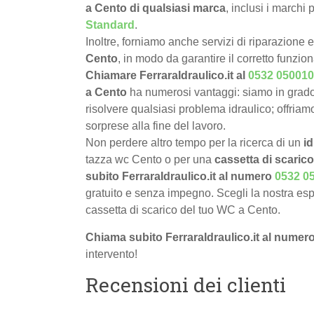
a Cento di qualsiasi marca
, inclusi i marchi
Standard
.
Inoltre, forniamo anche servizi di riparazione 
Cento
, in modo da garantire il corretto funzi
Chiamare FerraraIdraulico.it al
0532 050010
a Cento
ha numerosi vantaggi: siamo in grad
risolvere qualsiasi problema idraulico; offriamo
sorprese alla fine del lavoro.
Non perdere altro tempo per la ricerca di un
i
tazza wc Cento o per una
cassetta di scarico
subito FerraraIdraulico.it al numero
0532 0
gratuito e senza impegno. Scegli la nostra esp
cassetta di scarico del tuo WC a Cento.
Chiama subito FerraraIdraulico.it al numer
intervento!
Recensioni dei clienti