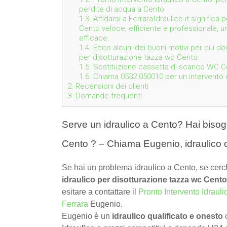
perdite di acqua a Cento
1.3.
Affidarsi a FerraraIdraulico.it significa
Cento veloce, efficiente e professionale, u
efficace.
1.4.
Ecco alcuni dei buoni motivi per cui dov
per disotturazione tazza wc Cento
1.5.
Sostituzione cassetta di scarico WC C
1.6.
Chiama 0532 050010 per un intervento de
2.
Recensioni dei clienti
3.
Domande frequenti
Serve un idraulico a Cento? Hai bisogn
Cento ? – Chiama Eugenio, idraulico
Se hai un problema idraulico a Cento, se cerc
idraulico per disotturazione tazza wc Cento
esitare a contattare il
Pronto Intervento Idrauli
Ferrara
Eugenio.
Eugenio è un
idraulico qualificato e onesto
c