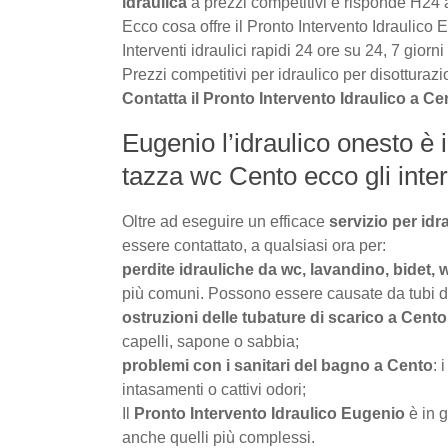
idraulica
a prezzi competitivi e risponde H24
Ecco cosa offre il Pronto Intervento Idraulico 
Interventi idraulici rapidi 24 ore su 24, 7 giorn
Prezzi competitivi per idraulico per disottura
Contatta il Pronto Intervento Idraulico a C
Eugenio l’idraulico onesto è i
tazza wc Cento ecco gli interv
Oltre ad eseguire un efficace
servizio per id
essere contattato, a qualsiasi ora per:
perdite idrauliche da wc, lavandino, bidet, 
più comuni. Possono essere causate da tubi dann
ostruzioni delle tubature di scarico a Cento
capelli, sapone o sabbia;
problemi con i sanitari del bagno a Cento
: 
intasamenti o cattivi odori;
Il
Pronto Intervento Idraulico Eugenio
è in g
anche quelli più complessi.