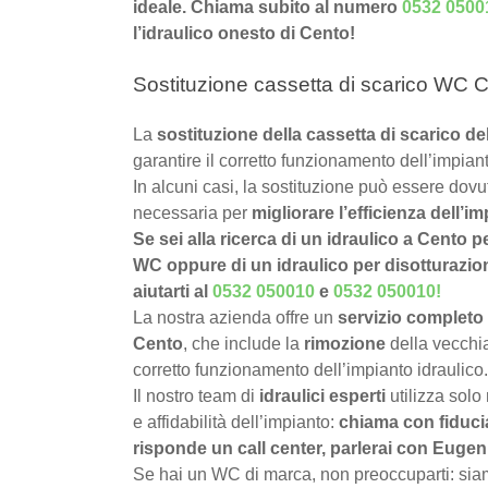
ideale. Chiama subito al numero
0532 0500
l’idraulico onesto di Cento!
Sostituzione cassetta di scarico WC C
La
sostituzione della cassetta di scarico 
garantire il corretto funzionamento dell’impiant
In alcuni casi, la sostituzione può essere dov
necessaria per
migliorare l’efficienza dell’im
Se sei alla ricerca di un idraulico a Cento p
WC oppure di un idraulico per disotturazion
aiutarti al
0532 050010
e
0532 050010
!
La nostra azienda offre un
servizio completo 
Cento
, che include la
rimozione
della vecchia
corretto funzionamento dell’impianto idraulico.
Il nostro team di
idraulici esperti
utilizza solo
e affidabilità dell’impianto:
chiama con fiduci
risponde un call center, parlerai con Eugeni
Se hai un WC di marca, non preoccuparti: siamo