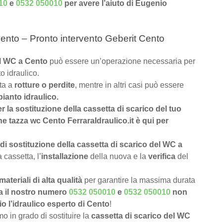
10
e
0532 050010
per avere l’aiuto di Eugenio
ento – Pronto intervento Geberit Cento
del WC a Cento
può essere un’operazione necessaria per
o idraulico.
uta a
rotture o perdite
, mentre in altri casi può essere
pianto idraulico.
er la sostituzione della cassetta di scarico del tuo
e tazza wc Cento FerraraIdraulico.it è qui per
di sostituzione della cassetta di scarico del WC a
 cassetta, l’
installazione
della nuova e la
verifica
del
materiali di alta qualità
per garantire la massima durata
a il nostro numero
0532 050010
e
0532 050010
non
o l’idraulico esperto di Cento
!
 in grado di sostituire la
cassetta di scarico del WC