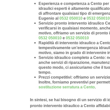
Esperienza e competenza a Cento per p
idraulici esperti è altamente qualificat
di affrontare qualsiasi tipo di emergen
Eugenio al
0532 050010
e
0532 050010
Servizio pronto intervento idraulico C
verificarsi in qualsiasi momento, anche 
motivo, offriamo un servizio di pronto i
0532 050010
e
0532 050010
Rapidità di intervento idraulico a Cent
tempestivamente un’
emergenza idraul
motivo, siamo in grado di intervenire i
Servizio idraulico completo a Cento
: n
anche
servizi di riparazione
,
manutenz
questo modo, ci assicuriamo che il tuo
tempo.
Prezzi competitivi
: offriamo un
servizio
Inoltre, forniamo preventivi per permette
sostituzione serratura a Cento
.
In sintesi, se hai bisogno di un servizio di 
pronto intervento idraulico a Cento affidabil