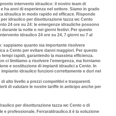
ronto intervento idraulico
: il nostro team di
o e ha anni di esperienza nel settore. Siamo in grado
za idraulica in modo rapido ed efficace.
Risponde
per idraulico per disotturazione tazza wc Cento
ento 24 ore su 24
: le emergenze idrauliche possono
durante la notte o nei giorni festivi. Per questo
ntervento idraulico 24 ore su 24, 7 giorni su 7 al
o
: sappiamo quanto sia importante risolvere
ica a Cento
per evitare danni maggiori. Per questo
n
tempi rapidi
, garantendo la massima efficienza.
on ci limitiamo a risolvere l’
emergenza
, ma forniamo
ione
e
sostituzione di impianti idraulici a Cento
. In
 impianto idraulico funzioni correttamente e duri nel
 di alto livello a prezzi competitivi e trasparenti
.
rti di valutare le nostre tariffe in anticipo anche per
idraulico per disotturazione tazza wc Cento o di
e e professionale, FerraraIdraulico.it è la soluzione