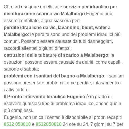
Oltre ad eseguire un efficace
servizio per idraulico per
disotturazione scarico wc Malalbergo
Eugenio può
essere contattato, a qualsiasi ora per:
perdite idrauliche da wc, lavandino, bidet, water a
Malalbergo
: le perdite sono uno dei problemi idraulici più
comuni. Possono essere causate da tubi danneggiati,
raccordi allentati o giunti difettosi;
ostruzioni delle tubature di scarico a Malalbergo
: le
ostruzioni possono essere causate da detriti, come capelli,
sapone o sabbia;
problemi con i sanitari del bagno a Malalbergo
: i sanitari
possono presentare problemi come perdite, intasamenti o
cattivi odori;
Il
Pronto Intervento Idraulico Eugenio
è in grado di
risolvere qualsiasi tipo di problema idraulico, anche quelli
più complessi.
Eugenio, non un call center, è disponibile ai propri recapiti
0532 050010
e
0532050010
24 ore su 24, 7 giorni su 7 per