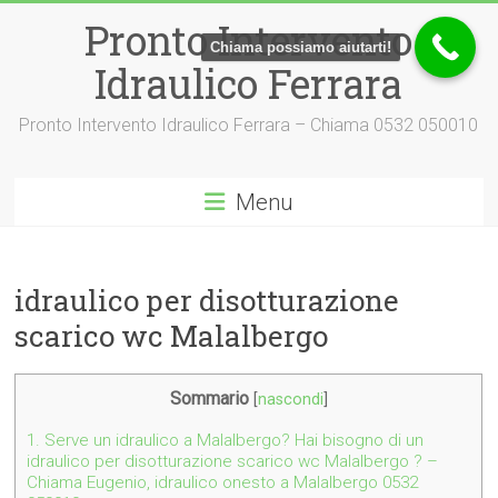
Vai
Pronto Intervento
al
Chiama possiamo aiutarti!
contenuto
Idraulico Ferrara
Pronto Intervento Idraulico Ferrara – Chiama 0532 050010
Menu
idraulico per disotturazione
scarico wc Malalbergo
Sommario
[
nascondi
]
1.
Serve un idraulico a Malalbergo? Hai bisogno di un
idraulico per disotturazione scarico wc Malalbergo ? –
Chiama Eugenio, idraulico onesto a Malalbergo 0532