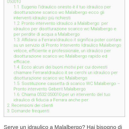
050010
1.1.
Eugenio l’idraulico onesto è il tuo idraulico per
disotturazione scarico wc Malalbergo ecco gli
interventi idraulici più richiesti
1.2.
Pronto intervento idraulico a Malalbergo: per
idraulico per disotturazione scarico wc Malalbergo e
per perdite di acqua a Malalbergo
1.3.
Affidarsi a FerraraIdraulico.it significa poter contare
su un servizio di Pronto Intervento Idraulico Malalbergo
veloce, efficiente e professionale, un idraulico per
disotturazione scarico wc Malalbergo rapido ed
efficace.
1.4.
Ecco alcuni dei buoni motivi per cui dovresti
chiamare FerraraIdraulico.it se cerchi un idraulico per
disotturazione scarico wc Malalbergo
1.5.
Sostituzione cassetta di scarico WC Malalbergo –
Pronto intervento Geberit Malalbergo
1.6.
Chiama 0532 050010 per un intervento del tuo
idraulico di fiducia a Ferrara anche per:
2.
Recensioni dei clienti
3.
Domande frequenti
Serve un idraulico a Malalbergo? Hai bisogno di