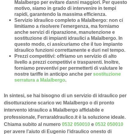
Malalbergo
per evitare danni maggiori. Per questo
motivo, siamo in grado di intervenire in
tempi
rapidi
, garantendo la massima efficienza.
Servizio idraulico completo a Malalbergo
: non ci
limitiamo a risolvere l’
emergenza
, ma forniamo
anche
servizi di riparazione
,
manutenzione
e
sostituzione di impianti idraulici a Malalbergo
. In
questo modo, ci assicuriamo che il tuo impianto
idraulico funzioni correttamente e duri nel tempo.
Prezzi competitivi
: offriamo un
servizio di alto
livello a prezzi competitivi e trasparenti
. Inoltre,
forniamo preventivi per permetterti di valutare le
nostre tariffe in anticipo anche per
sostituzione
serratura a Malalbergo
.
In sintesi, se hai bisogno di un servizio di idraulico per
disotturazione scarico wc Malalbergo o di pronto
intervento idraulico a Malalbergo affidabile e
professionale, FerraraIdraulico.it è la soluzione ideale.
Chiama subito al numero
0532 050010
e
0532 050010
per avere l’aiuto di Eugenio l’idraulico onesto di