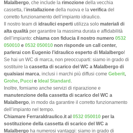
Malalbergo
, che include la
rimozione
della vecchia
cassetta, l’
installazione
della nuova e la
verifica
del
corretto funzionamento dell’impianto idraulico.
Il nostro team di
idraulici esperti
utilizza solo
materiali di
alta qualità
per garantire la massima durata e affidabilità
dell’impianto:
chiama con fiducia il nostro numero
0532
050010
e
0532 050010
non risponde un call center,
parlerai con Eugenio l’idraulico esperto di Malalbergo
!
Se hai un WC di marca, non preoccuparti: siamo in grado di
sostituire la
cassetta di scarico del WC a Malalbergo di
qualsiasi marca
, inclusi i marchi più diffusi come
Geberit
,
Grohe
,
Pucci
e
Ideal Standard
.
Inoltre, forniamo anche servizi di riparazione e
manutenzione della cassetta di scarico del WC a
Malalbergo
, in modo da garantire il corretto funzionamento
dell’impianto nel tempo.
Chiamare FerraraIdraulico.it al
0532 050010
per la
sostituzione della cassetta di scarico del WC a
Malalbergo
ha numerosi vantaggi: siamo in grado di