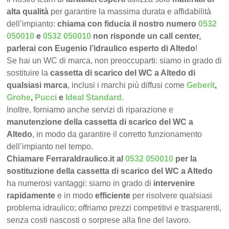
alta qualità
per garantire la massima durata e affidabilità
dell’impianto:
chiama con fiducia il nostro numero
0532
050010
e
0532 050010
non risponde un call center,
parlerai con Eugenio l’idraulico esperto di Altedo
!
Se hai un WC di marca, non preoccuparti: siamo in grado di
sostituire la
cassetta di scarico del WC a Altedo di
qualsiasi marca
, inclusi i marchi più diffusi come
Geberit
,
Grohe
,
Pucci
e
Ideal Standard
.
Inoltre, forniamo anche servizi di riparazione e
manutenzione della cassetta di scarico del WC a
Altedo
, in modo da garantire il corretto funzionamento
dell’impianto nel tempo.
Chiamare FerraraIdraulico.it al
0532 050010
per la
sostituzione della cassetta di scarico del WC a Altedo
ha numerosi vantaggi: siamo in grado di
intervenire
rapidamente
e in modo
efficiente
per risolvere qualsiasi
problema idraulico; offriamo prezzi competitivi e trasparenti,
senza costi nascosti o sorprese alla fine del lavoro.