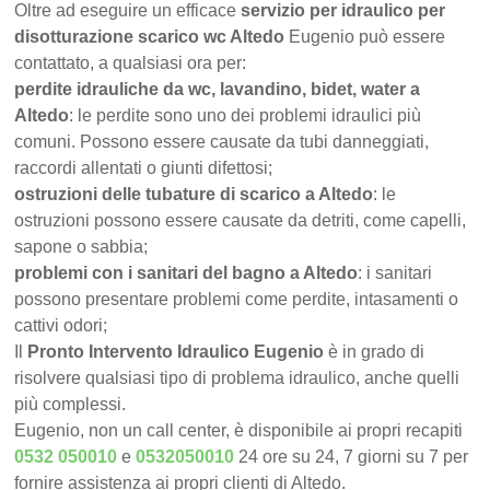
Oltre ad eseguire un efficace
servizio per idraulico per
disotturazione scarico wc Altedo
Eugenio può essere
contattato, a qualsiasi ora per:
perdite idrauliche da wc, lavandino, bidet, water a
Altedo
: le perdite sono uno dei problemi idraulici più
comuni. Possono essere causate da tubi danneggiati,
raccordi allentati o giunti difettosi;
ostruzioni delle tubature di scarico a Altedo
: le
ostruzioni possono essere causate da detriti, come capelli,
sapone o sabbia;
problemi con i sanitari del bagno a Altedo
: i sanitari
possono presentare problemi come perdite, intasamenti o
cattivi odori;
Il
Pronto Intervento Idraulico Eugenio
è in grado di
risolvere qualsiasi tipo di problema idraulico, anche quelli
più complessi.
Eugenio, non un call center, è disponibile ai propri recapiti
0532 050010
e
0532050010
24 ore su 24, 7 giorni su 7 per
fornire assistenza ai propri clienti di Altedo.