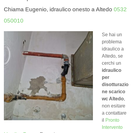
Chiama Eugenio, idraulico onesto a Altedo
0532
050010
Se hai un
problema
idraulico a
Altedo, se
cerchi un
idraulico
per
disotturazio
ne scarico
wc Altedo
,
non esitare
a contattare
il
Pronto
Intervento