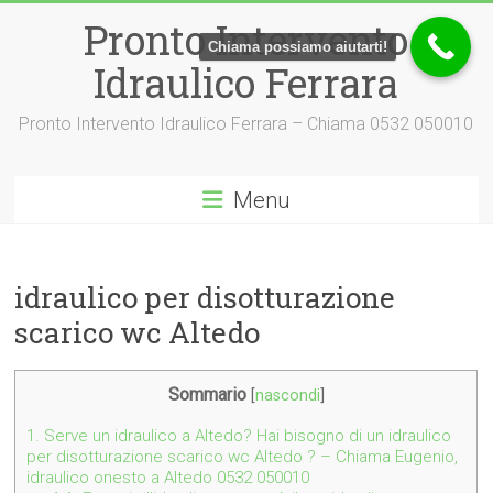
Vai
Pronto Intervento
al
Chiama possiamo aiutarti!
contenuto
Idraulico Ferrara
Pronto Intervento Idraulico Ferrara – Chiama 0532 050010
Menu
idraulico per disotturazione
scarico wc Altedo
Sommario
[
nascondi
]
1.
Serve un idraulico a Altedo? Hai bisogno di un idraulico
per disotturazione scarico wc Altedo ? – Chiama Eugenio,
idraulico onesto a Altedo 0532 050010