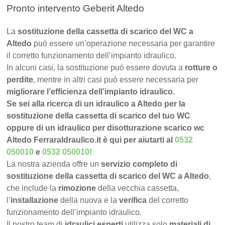
Pronto intervento Geberit Altedo
La
sostituzione della cassetta di scarico del WC a
Altedo
può essere un’operazione necessaria per garantire
il corretto funzionamento dell’impianto idraulico.
In alcuni casi, la sostituzione può essere dovuta a
rotture o
perdite
, mentre in altri casi può essere necessaria per
migliorare l’efficienza dell’impianto idraulico.
Se sei alla ricerca di un idraulico a Altedo per la
sostituzione della cassetta di scarico del tuo WC
oppure di un idraulico per disotturazione scarico wc
Altedo FerraraIdraulico.it è qui per aiutarti al
0532
050010
e
0532 050010
!
La nostra azienda offre un
servizio completo di
sostituzione della cassetta di scarico del WC a Altedo
,
che include la
rimozione
della vecchia cassetta,
l’
installazione
della nuova e la
verifica
del corretto
funzionamento dell’impianto idraulico.
Il nostro team di
idraulici esperti
utilizza solo
materiali di