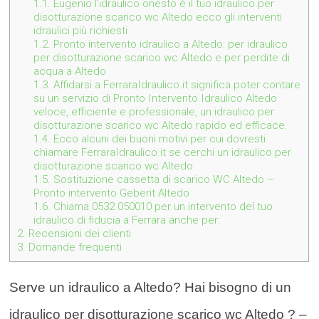
1.1.
Eugenio l’idraulico onesto è il tuo idraulico per
disotturazione scarico wc Altedo ecco gli interventi
idraulici più richiesti
1.2.
Pronto intervento idraulico a Altedo: per idraulico
per disotturazione scarico wc Altedo e per perdite di
acqua a Altedo
1.3.
Affidarsi a FerraraIdraulico.it significa poter contare
su un servizio di Pronto Intervento Idraulico Altedo
veloce, efficiente e professionale, un idraulico per
disotturazione scarico wc Altedo rapido ed efficace.
1.4.
Ecco alcuni dei buoni motivi per cui dovresti
chiamare FerraraIdraulico.it se cerchi un idraulico per
disotturazione scarico wc Altedo
1.5.
Sostituzione cassetta di scarico WC Altedo –
Pronto intervento Geberit Altedo
1.6.
Chiama 0532 050010 per un intervento del tuo
idraulico di fiducia a Ferrara anche per:
2.
Recensioni dei clienti
3.
Domande frequenti
Serve un idraulico a Altedo? Hai bisogno di un
idraulico per disotturazione scarico wc Altedo ? –