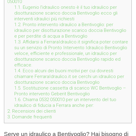
050010
1.1.
Eugenio l’idraulico onesto è il tuo idraulico per
disotturazione scarico doccia Bentivoglio ecco gli
interventi idraulici più richiesti
1.2.
Pronto intervento idraulico a Bentivoglio: per
idraulico per disotturazione scarico doccia Bentivoglio
e per perdite di acqua a Bentivoglio
1.3.
Affidarsi a FerraraIdraulico.it significa poter contare
su un servizio di Pronto Intervento Idraulico Bentivoglio
veloce, efficiente e professionale, un idraulico per
disotturazione scarico doccia Bentivoglio rapido ed
efficace.
1.4.
Ecco alcuni dei buoni motivi per cui dovresti
chiamare FerraraIdraulico.it se cerchi un idraulico per
disotturazione scarico doccia Bentivoglio
1.5.
Sostituzione cassetta di scarico WC Bentivoglio –
Pronto intervento Geberit Bentivoglio
1.6.
Chiama 0532 050010 per un intervento del tuo
idraulico di fiducia a Ferrara anche per:
2.
Recensioni dei clienti
3.
Domande frequenti
Serve un idraulico a Bentivoglio? Hai bisogno di