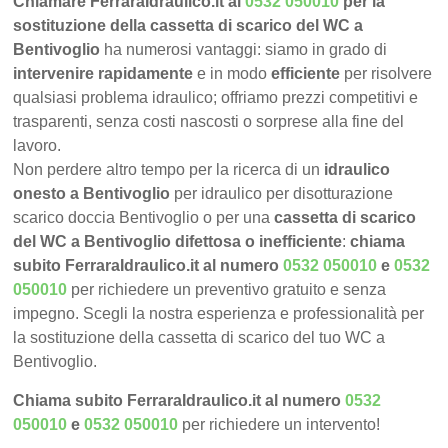
Chiamare FerraraIdraulico.it al
0532 050010
per la
sostituzione della cassetta di scarico del WC a
Bentivoglio
ha numerosi vantaggi: siamo in grado di
intervenire rapidamente
e in modo
efficiente
per risolvere
qualsiasi problema idraulico; offriamo prezzi competitivi e
trasparenti, senza costi nascosti o sorprese alla fine del
lavoro.
Non perdere altro tempo per la ricerca di un
idraulico
onesto a Bentivoglio
per idraulico per disotturazione
scarico doccia Bentivoglio o per una
cassetta di scarico
del WC a Bentivoglio difettosa o inefficiente
:
chiama
subito FerraraIdraulico.it al numero
0532 050010
e
0532
050010
per richiedere un preventivo gratuito e senza
impegno. Scegli la nostra esperienza e professionalità per
la sostituzione della cassetta di scarico del tuo WC a
Bentivoglio.
Chiama subito FerraraIdraulico.it al numero
0532
050010
e
0532 050010
per richiedere un intervento!