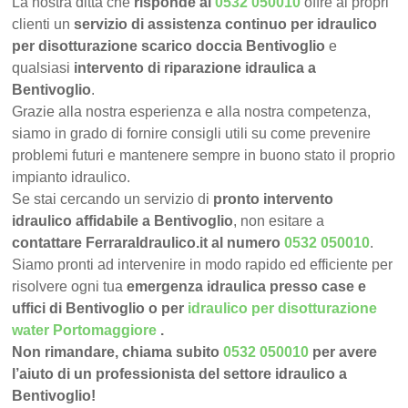
La nostra ditta che
risponde al
0532 050010
offre ai propri
clienti un
servizio di assistenza continuo per idraulico
per disotturazione scarico doccia Bentivoglio
e
qualsiasi
intervento di riparazione idraulica a
Bentivoglio
.
Grazie alla nostra esperienza e alla nostra competenza,
siamo in grado di fornire consigli utili su come prevenire
problemi futuri e mantenere sempre in buono stato il proprio
impianto idraulico.
Se stai cercando un servizio di
pronto intervento
idraulico affidabile a Bentivoglio
, non esitare a
contattare FerraraIdraulico.it al numero
0532 050010
.
Siamo pronti ad intervenire in modo rapido ed efficiente per
risolvere ogni tua
emergenza idraulica presso case e
uffici di Bentivoglio o per
idraulico per disotturazione
water Portomaggiore
.
Non rimandare, chiama subito
0532 050010
per avere
l’aiuto di un professionista del settore idraulico a
Bentivoglio!