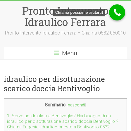
Vai
Pronto Intervento
al
Chiama possiamo aiutarti!
contenuto
Idraulico Ferrara
Pronto Intervento Idraulico Ferrara – Chiama 0532 050010
Menu
idraulico per disotturazione
scarico doccia Bentivoglio
Sommario
[
nascondi
]
1.
Serve un idraulico a Bentivoglio? Hai bisogno di un
idraulico per disotturazione scarico doccia Bentivoglio ? –
Chiama Eugenio, idraulico onesto a Bentivoglio 0532