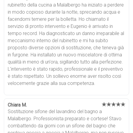
rubinetto della cucina a Malalbergo ha iniziato a perdere
in modo copioso durante la notte, sprecando acqua e
facendomi temere per la bolletta. Ho chiamato il
servizio di pronto intervento e Eugenio è arrivato in
tempo record. Ha diagnosticato un danno irreparabile al
meccanismo interno del rubinetto e mi ha subito
proposto diverse opzioni di sostituzione, che teneva già
in furgone. Ha installato un nuovo miscelatore di ottima
qualità in meno di un'ora, sigillando tutto alla perfezione.
L'intervento è stato rapido, professionale e il preventivo
è stato rispettato. Un sollievo enorme aver risolto così
velocemente grazie alla sua competenza.
★★★★★
Chiara M.
Sostituzione sifone del lavandino del bagno a
Malalbergo. Professionista preparato e cortese! Stavo
combattendo da giorni con un sifone del bagno che
perdeva goccia a goccia a Malalbergo, ma non riuscivo