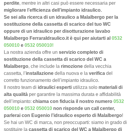
perdite
, mentre in altri casi può essere necessaria per
migliorare l’efficienza dell’impianto idraulico.
Se sei alla ricerca di un idraulico a Malalbergo per la
sostituzione della cassetta di scarico del tuo WC
oppure di un idraulico per disotturazione lavabo
Malalbergo FerraraIdraulico.it è qui per aiutarti al
0532
050010
e
0532 050010
!
La nostra azienda offre un
servizio completo di
sostituzione della cassetta di scarico del WC a
Malalbergo
, che include la
rimozione
della vecchia
cassetta, l’
installazione
della nuova e la
verifica
del
corretto funzionamento dell’impianto idraulico.
Il nostro team di
idraulici esperti
utilizza solo
materiali di
alta qualità
per garantire la massima durata e affidabilità
dell’impianto:
chiama con fiducia il nostro numero
0532
050010
e
0532 050010
non risponde un call center,
parlerai con Eugenio l’idraulico esperto di Malalbergo
!
Se hai un WC di marca, non preoccuparti: siamo in grado di
sostituire la
cassetta di scarico del WC a Malalbergo di