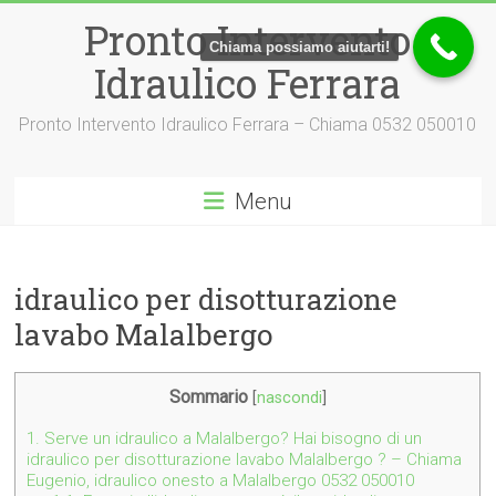
Vai
Pronto Intervento
al
Chiama possiamo aiutarti!
contenuto
Idraulico Ferrara
Pronto Intervento Idraulico Ferrara – Chiama 0532 050010
Menu
idraulico per disotturazione
lavabo Malalbergo
Sommario
[
nascondi
]
1.
Serve un idraulico a Malalbergo? Hai bisogno di un
idraulico per disotturazione lavabo Malalbergo ? – Chiama
Eugenio, idraulico onesto a Malalbergo 0532 050010