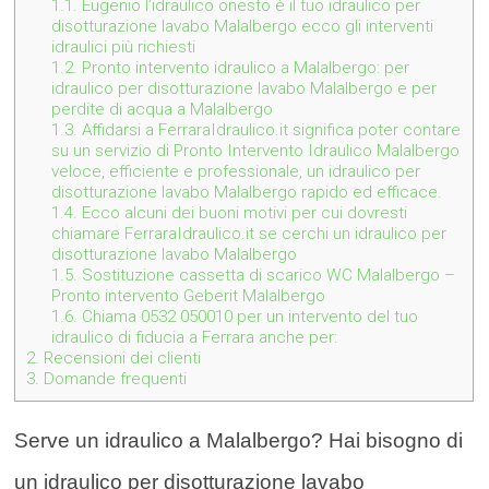
1.1.
Eugenio l’idraulico onesto è il tuo idraulico per
disotturazione lavabo Malalbergo ecco gli interventi
idraulici più richiesti
1.2.
Pronto intervento idraulico a Malalbergo: per
idraulico per disotturazione lavabo Malalbergo e per
perdite di acqua a Malalbergo
1.3.
Affidarsi a FerraraIdraulico.it significa poter contare
su un servizio di Pronto Intervento Idraulico Malalbergo
veloce, efficiente e professionale, un idraulico per
disotturazione lavabo Malalbergo rapido ed efficace.
1.4.
Ecco alcuni dei buoni motivi per cui dovresti
chiamare FerraraIdraulico.it se cerchi un idraulico per
disotturazione lavabo Malalbergo
1.5.
Sostituzione cassetta di scarico WC Malalbergo –
Pronto intervento Geberit Malalbergo
1.6.
Chiama 0532 050010 per un intervento del tuo
idraulico di fiducia a Ferrara anche per:
2.
Recensioni dei clienti
3.
Domande frequenti
Serve un idraulico a Malalbergo? Hai bisogno di
un idraulico per disotturazione lavabo