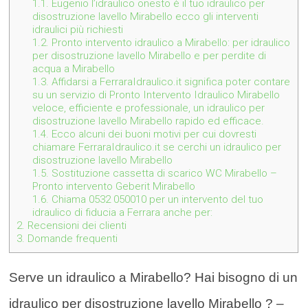
1.1.
Eugenio l’idraulico onesto è il tuo idraulico per
disostruzione lavello Mirabello ecco gli interventi
idraulici più richiesti
1.2.
Pronto intervento idraulico a Mirabello: per idraulico
per disostruzione lavello Mirabello e per perdite di
acqua a Mirabello
1.3.
Affidarsi a FerraraIdraulico.it significa poter contare
su un servizio di Pronto Intervento Idraulico Mirabello
veloce, efficiente e professionale, un idraulico per
disostruzione lavello Mirabello rapido ed efficace.
1.4.
Ecco alcuni dei buoni motivi per cui dovresti
chiamare FerraraIdraulico.it se cerchi un idraulico per
disostruzione lavello Mirabello
1.5.
Sostituzione cassetta di scarico WC Mirabello –
Pronto intervento Geberit Mirabello
1.6.
Chiama 0532 050010 per un intervento del tuo
idraulico di fiducia a Ferrara anche per:
2.
Recensioni dei clienti
3.
Domande frequenti
Serve un idraulico a Mirabello? Hai bisogno di un
idraulico per disostruzione lavello Mirabello ? –