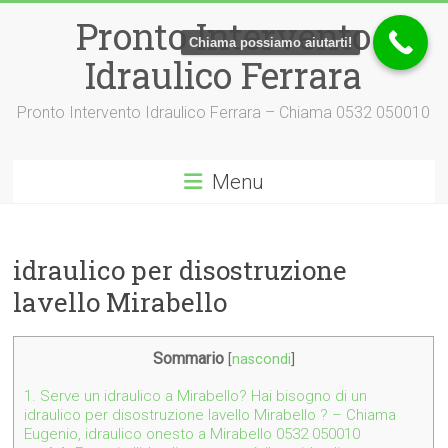
Vai
Pronto Intervento
al
Chiama possiamo aiutarti!
contenuto
Idraulico Ferrara
Pronto Intervento Idraulico Ferrara – Chiama 0532 050010
Menu
idraulico per disostruzione
lavello Mirabello
Sommario
[
nascondi
]
1.
Serve un idraulico a Mirabello? Hai bisogno di un
idraulico per disostruzione lavello Mirabello ? – Chiama
Eugenio, idraulico onesto a Mirabello 0532 050010