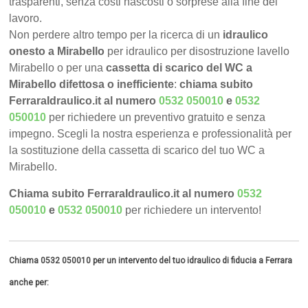
trasparenti, senza costi nascosti o sorprese alla fine del
lavoro.
Non perdere altro tempo per la ricerca di un
idraulico
onesto a Mirabello
per idraulico per disostruzione lavello
Mirabello o per una
cassetta di scarico del WC a
Mirabello difettosa o inefficiente
:
chiama subito
FerraraIdraulico.it al numero
0532 050010
e
0532
050010
per richiedere un preventivo gratuito e senza
impegno. Scegli la nostra esperienza e professionalità per
la sostituzione della cassetta di scarico del tuo WC a
Mirabello.
Chiama subito FerraraIdraulico.it al numero
0532
050010
e
0532 050010
per richiedere un intervento!
Chiama 0532 050010 per un intervento del tuo idraulico di fiducia a Ferrara
anche per: