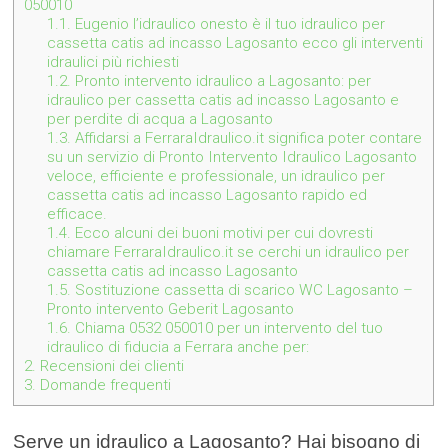
050010
1.1.
Eugenio l’idraulico onesto è il tuo idraulico per
cassetta catis ad incasso Lagosanto ecco gli interventi
idraulici più richiesti
1.2.
Pronto intervento idraulico a Lagosanto: per
idraulico per cassetta catis ad incasso Lagosanto e
per perdite di acqua a Lagosanto
1.3.
Affidarsi a FerraraIdraulico.it significa poter contare
su un servizio di Pronto Intervento Idraulico Lagosanto
veloce, efficiente e professionale, un idraulico per
cassetta catis ad incasso Lagosanto rapido ed
efficace.
1.4.
Ecco alcuni dei buoni motivi per cui dovresti
chiamare FerraraIdraulico.it se cerchi un idraulico per
cassetta catis ad incasso Lagosanto
1.5.
Sostituzione cassetta di scarico WC Lagosanto –
Pronto intervento Geberit Lagosanto
1.6.
Chiama 0532 050010 per un intervento del tuo
idraulico di fiducia a Ferrara anche per:
2.
Recensioni dei clienti
3.
Domande frequenti
Serve un idraulico a Lagosanto? Hai bisogno di