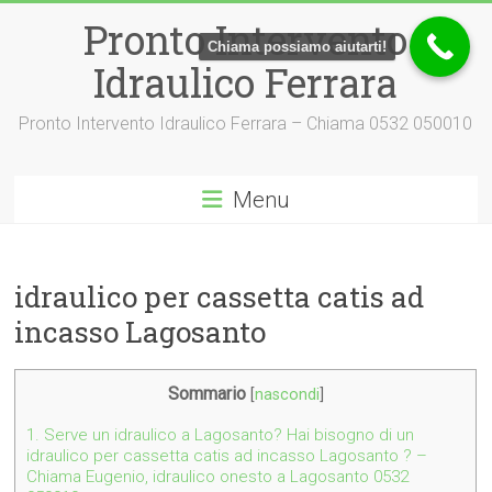
Vai
Pronto Intervento
al
Chiama possiamo aiutarti!
contenuto
Idraulico Ferrara
Pronto Intervento Idraulico Ferrara – Chiama 0532 050010
Menu
idraulico per cassetta catis ad
incasso Lagosanto
Sommario
[
nascondi
]
1.
Serve un idraulico a Lagosanto? Hai bisogno di un
idraulico per cassetta catis ad incasso Lagosanto ? –
Chiama Eugenio, idraulico onesto a Lagosanto 0532