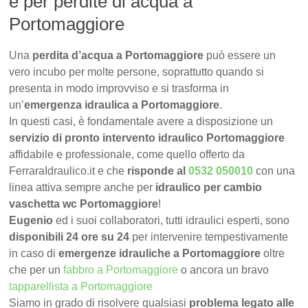
e per perdite di acqua a
Portomaggiore
Una
perdita d’acqua a Portomaggiore
può essere un
vero incubo per molte persone, soprattutto quando si
presenta in modo improvviso e si trasforma in
un’
emergenza idraulica a Portomaggiore
.
In questi casi, è fondamentale avere a disposizione un
servizio di pronto intervento idraulico Portomaggiore
affidabile e professionale, come quello offerto da
FerraraIdraulico.it e che
risponde al
0532 050010
con una
linea attiva sempre anche per
idraulico per cambio
vaschetta wc Portomaggiore
!
Eugenio
ed i suoi collaboratori, tutti idraulici esperti, sono
disponibili 24 ore su 24
per intervenire tempestivamente
in caso di
emergenze idrauliche a Portomaggiore
oltre
che per un
fabbro a Portomaggiore
o ancora un bravo
tapparellista a Portomaggiore
Siamo in grado di risolvere qualsiasi
problema legato alle