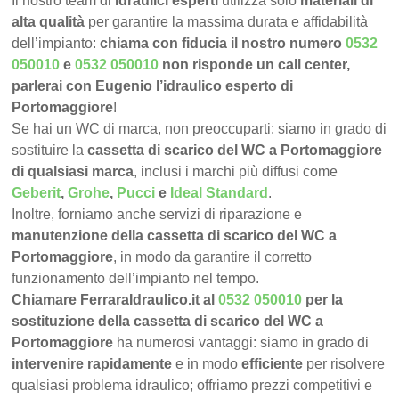
Il nostro team di
idraulici esperti
utilizza solo
materiali di
alta qualità
per garantire la massima durata e affidabilità
dell’impianto:
chiama con fiducia il nostro numero
0532
050010
e
0532 050010
non risponde un call center,
parlerai con Eugenio l’idraulico esperto di
Portomaggiore
!
Se hai un WC di marca, non preoccuparti: siamo in grado di
sostituire la
cassetta di scarico del WC a Portomaggiore
di qualsiasi marca
, inclusi i marchi più diffusi come
Geberit
,
Grohe
,
Pucci
e
Ideal Standard
.
Inoltre, forniamo anche servizi di riparazione e
manutenzione della cassetta di scarico del WC a
Portomaggiore
, in modo da garantire il corretto
funzionamento dell’impianto nel tempo.
Chiamare FerraraIdraulico.it al
0532 050010
per la
sostituzione della cassetta di scarico del WC a
Portomaggiore
ha numerosi vantaggi: siamo in grado di
intervenire rapidamente
e in modo
efficiente
per risolvere
qualsiasi problema idraulico; offriamo prezzi competitivi e