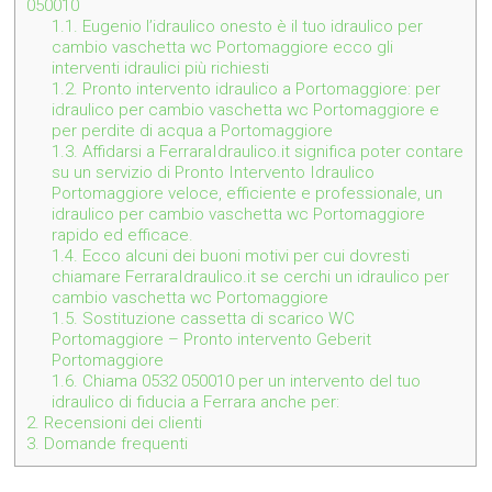
050010
1.1.
Eugenio l’idraulico onesto è il tuo idraulico per
cambio vaschetta wc Portomaggiore ecco gli
interventi idraulici più richiesti
1.2.
Pronto intervento idraulico a Portomaggiore: per
idraulico per cambio vaschetta wc Portomaggiore e
per perdite di acqua a Portomaggiore
1.3.
Affidarsi a FerraraIdraulico.it significa poter contare
su un servizio di Pronto Intervento Idraulico
Portomaggiore veloce, efficiente e professionale, un
idraulico per cambio vaschetta wc Portomaggiore
rapido ed efficace.
1.4.
Ecco alcuni dei buoni motivi per cui dovresti
chiamare FerraraIdraulico.it se cerchi un idraulico per
cambio vaschetta wc Portomaggiore
1.5.
Sostituzione cassetta di scarico WC
Portomaggiore – Pronto intervento Geberit
Portomaggiore
1.6.
Chiama 0532 050010 per un intervento del tuo
idraulico di fiducia a Ferrara anche per:
2.
Recensioni dei clienti
3.
Domande frequenti