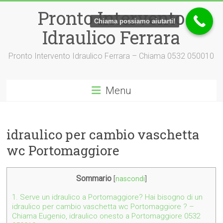
Vai
Pronto Intervento
al
Chiama possiamo aiutarti!
contenuto
Idraulico Ferrara
Pronto Intervento Idraulico Ferrara – Chiama 0532 050010
Menu
idraulico per cambio vaschetta
wc Portomaggiore
Sommario
[
nascondi
]
1.
Serve un idraulico a Portomaggiore? Hai bisogno di un
idraulico per cambio vaschetta wc Portomaggiore ? –
Chiama Eugenio, idraulico onesto a Portomaggiore 0532