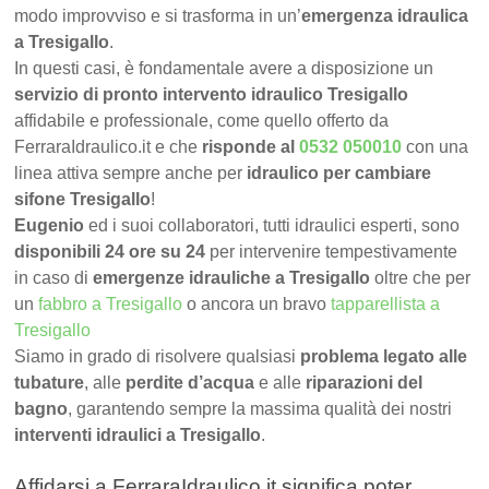
modo improvviso e si trasforma in un’
emergenza idraulica
a Tresigallo
.
In questi casi, è fondamentale avere a disposizione un
servizio di pronto intervento idraulico Tresigallo
affidabile e professionale, come quello offerto da
FerraraIdraulico.it e che
risponde al
0532 050010
con una
linea attiva sempre anche per
idraulico per cambiare
sifone Tresigallo
!
Eugenio
ed i suoi collaboratori, tutti idraulici esperti, sono
disponibili 24 ore su 24
per intervenire tempestivamente
in caso di
emergenze idrauliche a Tresigallo
oltre che per
un
fabbro a Tresigallo
o ancora un bravo
tapparellista a
Tresigallo
Siamo in grado di risolvere qualsiasi
problema legato alle
tubature
, alle
perdite d’acqua
e alle
riparazioni del
bagno
, garantendo sempre la massima qualità dei nostri
interventi idraulici a Tresigallo
.
Affidarsi a FerraraIdraulico.it significa poter