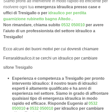
Siamo pronti ad intervenire in modo rapido ed efficiente per
risolvere ogni tua
emergenza idraulica presso case e
uffici di Tresigallo o per
idraulico per perdita
guarnizione rubinetto bagno Altedo
.
Non rimandare, chiama subito
0532 050010
per avere
l’aiuto di un professionista del settore idraulico a
Tresigallo!
Ecco alcuni dei buoni motivi per cui dovresti chiamare
FerraraIdraulico.it se cerchi un idraulico per cambiare
sifone Tresigallo
Esperienza e competenza a Tresigallo per pronto
intervento idraulico
: il nostro team di idraulici
esperti è altamente qualificato e ha anni di
esperienza nel settore. Siamo in grado di affrontare
qualsiasi tipo di emergenza idraulica in modo
rapido ed efficace.
Risponde Eugenio al
0532
050010
e
0532 050010
per idraulico per cambiare