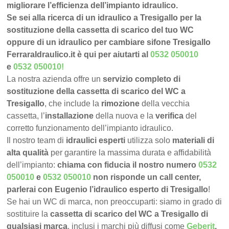
migliorare l’efficienza dell’impianto idraulico.
Se sei alla ricerca di un idraulico a Tresigallo per la
sostituzione della cassetta di scarico del tuo WC
oppure di un idraulico per cambiare sifone Tresigallo
FerraraIdraulico.it è qui per aiutarti al
0532 050010
e
0532 050010
!
La nostra azienda offre un
servizio completo di
sostituzione della cassetta di scarico del WC a
Tresigallo
, che include la
rimozione
della vecchia
cassetta, l’
installazione
della nuova e la
verifica
del
corretto funzionamento dell’impianto idraulico.
Il nostro team di
idraulici esperti
utilizza solo
materiali di
alta qualità
per garantire la massima durata e affidabilità
dell’impianto:
chiama con fiducia il nostro numero
0532
050010
e
0532 050010
non risponde un call center,
parlerai con Eugenio l’idraulico esperto di Tresigallo
!
Se hai un WC di marca, non preoccuparti: siamo in grado di
sostituire la
cassetta di scarico del WC a Tresigallo di
qualsiasi marca
, inclusi i marchi più diffusi come
Geberit
,