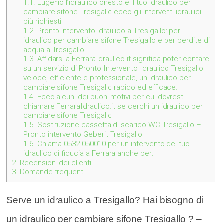
1.1.
Eugenio l’idraulico onesto è il tuo idraulico per
cambiare sifone Tresigallo ecco gli interventi idraulici
più richiesti
1.2.
Pronto intervento idraulico a Tresigallo: per
idraulico per cambiare sifone Tresigallo e per perdite di
acqua a Tresigallo
1.3.
Affidarsi a FerraraIdraulico.it significa poter contare
su un servizio di Pronto Intervento Idraulico Tresigallo
veloce, efficiente e professionale, un idraulico per
cambiare sifone Tresigallo rapido ed efficace.
1.4.
Ecco alcuni dei buoni motivi per cui dovresti
chiamare FerraraIdraulico.it se cerchi un idraulico per
cambiare sifone Tresigallo
1.5.
Sostituzione cassetta di scarico WC Tresigallo –
Pronto intervento Geberit Tresigallo
1.6.
Chiama 0532 050010 per un intervento del tuo
idraulico di fiducia a Ferrara anche per:
2.
Recensioni dei clienti
3.
Domande frequenti
Serve un idraulico a Tresigallo? Hai bisogno di
un idraulico per cambiare sifone Tresigallo ? –