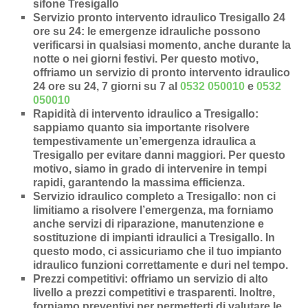
sifone Tresigallo
Servizio pronto intervento idraulico Tresigallo 24
ore su 24
: le emergenze idrauliche possono
verificarsi in qualsiasi momento, anche durante la
notte o nei giorni festivi. Per questo motivo,
offriamo un servizio di pronto intervento idraulico
24 ore su 24, 7 giorni su 7 al
0532 050010
e
0532
050010
Rapidità di intervento idraulico a Tresigallo
:
sappiamo quanto sia importante risolvere
tempestivamente un’
emergenza idraulica a
Tresigallo
per evitare danni maggiori. Per questo
motivo, siamo in grado di intervenire in
tempi
rapidi
, garantendo la massima efficienza.
Servizio idraulico completo a Tresigallo
: non ci
limitiamo a risolvere l’
emergenza
, ma forniamo
anche
servizi di riparazione
,
manutenzione
e
sostituzione di impianti idraulici a Tresigallo
. In
questo modo, ci assicuriamo che il tuo impianto
idraulico funzioni correttamente e duri nel tempo.
Prezzi competitivi
: offriamo un
servizio di alto
livello a prezzi competitivi e trasparenti
. Inoltre,
forniamo preventivi per permetterti di valutare le