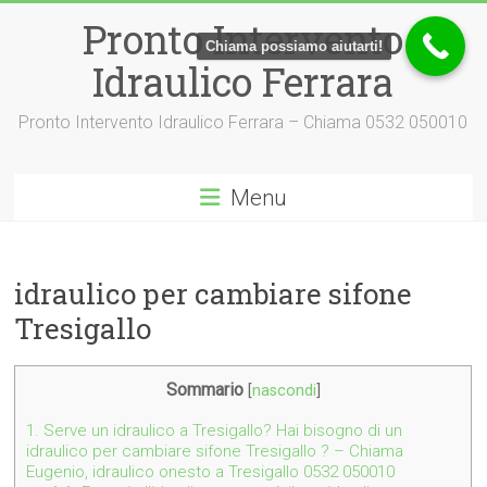
Vai
Pronto Intervento
al
Chiama possiamo aiutarti!
contenuto
Idraulico Ferrara
Pronto Intervento Idraulico Ferrara – Chiama 0532 050010
Menu
idraulico per cambiare sifone
Tresigallo
Sommario
[
nascondi
]
1.
Serve un idraulico a Tresigallo? Hai bisogno di un
idraulico per cambiare sifone Tresigallo ? – Chiama
Eugenio, idraulico onesto a Tresigallo 0532 050010