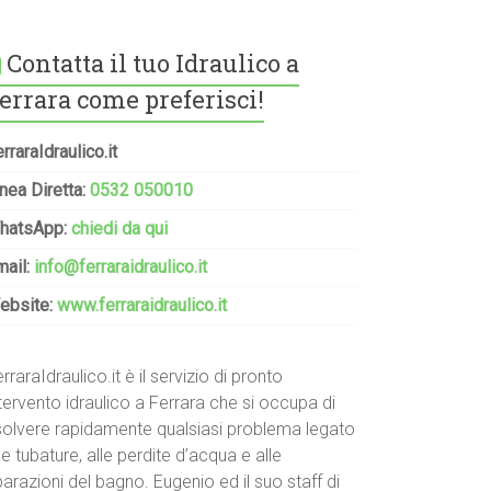
Contatta il tuo Idraulico a
errara come preferisci!
rraraIdraulico.it
nea Diretta:
0532 050010
hatsApp:
chiedi da qui
mail:
info@ferraraidraulico.it
ebsite:
www.ferraraidraulico.it
rraraIdraulico.it è il servizio di pronto
tervento idraulico a Ferrara che si occupa di
isolvere rapidamente qualsiasi problema legato
le tubature, alle perdite d’acqua e alle
parazioni del bagno. Eugenio ed il suo staff di