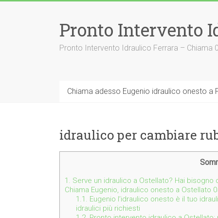
Vai
al
Pronto Intervento I
contenuto
Pronto Intervento Idraulico Ferrara – Chiama
Chiama adesso Eugenio idraulico onesto a F
idraulico per cambiare rub
Somm
1.
Serve un idraulico a Ostellato? Hai bisogno d
Chiama Eugenio, idraulico onesto a Ostellato 
1.1.
Eugenio l’idraulico onesto è il tuo idrau
idraulici più richiesti
1.2.
Pronto intervento idraulico a Ostellato: