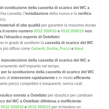
di sostituzione della cassetta di scarico del WC a
hia cassetta, l’
installazione
della nuova e la
verifica
ico.
materiali di alta qualità
per garantire la massima durata
a il nostro numero
0532 050010
e
0532 050010
non
o l’idraulico esperto di Ostellato
!
 in grado di sostituire la
cassetta di scarico del WC
chi più diffusi come
Geberit
,
Grohe
,
Pucci
e
Ideal
e
manutenzione della cassetta di scarico del WC a
nzionamento dell’impianto nel tempo.
per la sostituzione della cassetta di scarico del WC
rado di
intervenire rapidamente
e in modo
efficiente
iamo prezzi competitivi e trasparenti, senza costi
raulico onesto a Ostellato
per idraulico per cambiare
ico del WC a Ostellato difettosa o inefficiente
:
o
0532 050010
e
0532 050010
per richiedere un