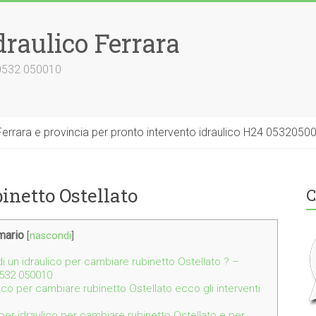
draulico Ferrara
 0532 050010
errara e provincia per pronto intervento idraulico H24 0532050
inetto Ostellato
C
ario
[
nascondi
]
i un idraulico per cambiare rubinetto Ostellato ? –
0532 050010
lico per cambiare rubinetto Ostellato ecco gli interventi
 per idraulico per cambiare rubinetto Ostellato e per