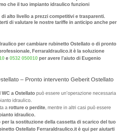
mo che il tuo impianto idraulico funzioni
 di alto livello a prezzi competitivi e trasparenti
.
rti di valutare le nostre tariffe in anticipo anche per
idraulico per cambiare rubinetto Ostellato o di pronto
 professionale, FerraraIdraulico.it è la soluzione
10
e
0532 050010
per avere l’aiuto di Eugenio
tellato – Pronto intervento Geberit Ostellato
el WC a Ostellato
può essere un’operazione necessaria
ianto idraulico.
uta a
rotture o perdite
, mentre in altri casi può essere
pianto idraulico.
o per la sostituzione della cassetta di scarico del tuo
etto Ostellato FerraraIdraulico.it è qui per aiutarti