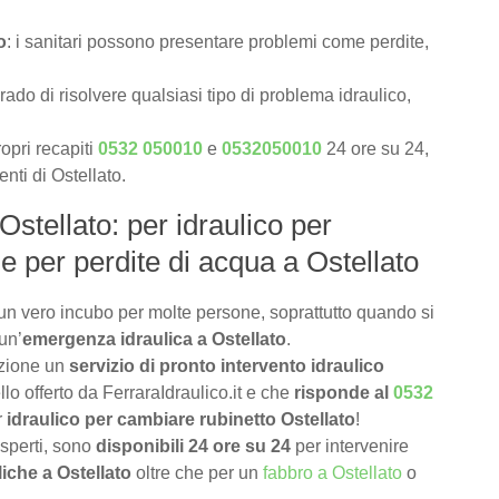
o
: i sanitari possono presentare problemi come perdite,
rado di risolvere qualsiasi tipo di problema idraulico,
opri recapiti
0532 050010
e
0532050010
24 ore su 24,
enti di Ostellato.
Ostellato: per idraulico per
e per perdite di acqua a Ostellato
un vero incubo per molte persone, soprattutto quando si
un’
emergenza idraulica a Ostellato
.
izione un
servizio di pronto intervento idraulico
lo offerto da FerraraIdraulico.it e che
risponde al
0532
r
idraulico per cambiare rubinetto Ostellato
!
 esperti, sono
disponibili 24 ore su 24
per intervenire
iche a Ostellato
oltre che per un
fabbro a Ostellato
o