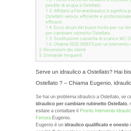
perdite di acqua a Ostellato
1.3.
Affidarsi a FerraraIdraulico.it significa
Ostellato veloce, efficiente e professionale
efficace.
1.4.
Ecco alcuni dei buoni motivi per cui dov
per cambiare rubinetto Ostellato
1.5.
Sostituzione cassetta di scarico WC Os
1.6.
Chiama 0532 050010 per un intervento de
2.
Recensioni dei clienti
3.
Domande frequenti
Serve un idraulico a Ostellato? Hai bi
Ostellato ? – Chiama Eugenio, idrauli
Se hai un problema idraulico a Ostellato, se c
idraulico per cambiare rubinetto Ostellato
,
esitare a contattare il
Pronto Intervento Idrauli
Ferrara
Eugenio.
Eugenio è un
idraulico qualificato e onesto
c