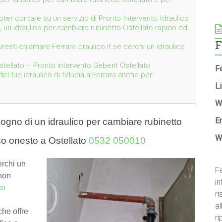
 poter contare su un servizio di Pronto Intervento Idraulico
, un idraulico per cambiare rubinetto Ostellato rapido ed
F
resti chiamare FerraraIdraulico.it se cerchi un idraulico
tellato – Pronto intervento Geberit Ostellato
Fe
l tuo idraulico di fiducia a Ferrara anche per:
Li
W
E
sogno di un idraulico per cambiare rubinetto
W
co onesto a Ostellato
0532 050010
erchi un
Fe
 non
in
co
r
al
he offre
ri