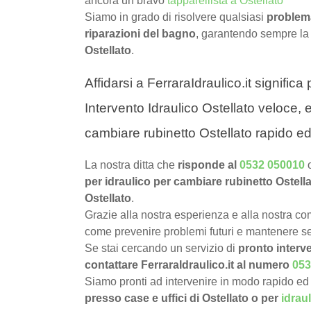
ancora un bravo
tapparellista a Ostellato
Siamo in grado di risolvere qualsiasi
problema
riparazioni del bagno
, garantendo sempre la
Ostellato
.
Affidarsi a FerraraIdraulico.it signific
Intervento Idraulico Ostellato veloce, e
cambiare rubinetto Ostellato rapido ed
La nostra ditta che
risponde al
0532 050010
per idraulico per cambiare rubinetto Ostell
Ostellato
.
Grazie alla nostra esperienza e alla nostra com
come prevenire problemi futuri e mantenere sem
Se stai cercando un servizio di
pronto interve
contattare FerraraIdraulico.it al numero
053
Siamo pronti ad intervenire in modo rapido ed 
presso case e uffici di Ostellato o per
idrau