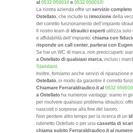
al
0532 050010
e
0532 050010
!
La nostra azienda offre un
servizio completo 
Ostellato
, che include la
rimozione
della vecc
del corretto funzionamento dell’impianto idraul
Il nostro team di
idraulici esperti
utilizza solo
e affidabilità dell’impianto:
chiama con fiduci
risponde un call center, parlerai con Eugeni
Se hai un WC di marca, non preoccuparti: siamo
a Ostellato di qualsiasi marca
, inclusi i mar
Standard
.
Inoltre, forniamo anche servizi di riparazione 
Ostellato
, in modo da garantire il corretto fu
Chiamare FerraraIdraulico.it al
0532 050010
a Ostellato
ha numerosi vantaggi: siamo in g
per risolvere qualsiasi problema idraulico; offr
nascosti o sorprese alla fine del lavoro.
Non perdere altro tempo per la ricerca di un
id
rubinetto Ostellato o per una
cassetta di scar
chiama subito FerraraIdraulico.it al numer