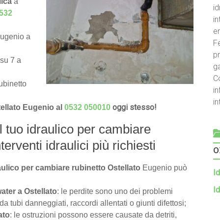
lica
a
id
532
i
e
Eugenio a
Fe
pr
 su 7 a
g
C
ubinetto
in
i
oggi stesso!
tellato Eugenio al
0532 050010
il tuo idraulico per cambiare
terventi idraulici più richiesti
o
aulico per cambiare rubinetto Ostellato
Eugenio può
Id
Id
water a Ostellato
: le perdite sono uno dei problemi
tubi danneggiati, raccordi allentati o giunti difettosi;
ato
: le ostruzioni possono essere causate da detriti,