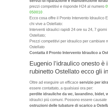
servizi di riparazione e manutenzione idrau
prezzi competitivi e risponde H24 al numero
0
.
050010
Ecco cosa offre il Pronto Intervento Idraulico 
chi vive a Ostellato:
Interventi idraulici rapidi 24 ore su 24, 7 giorni
Ostellato;
Prezzi competitivi per idraulico per cambiare r
Ostellato
Contatta il Pronto Intervento Idraulico a Os
Eugenio l’idraulico onesto è 
rubinetto Ostellato ecco gli in
Oltre ad eseguire un efficace
servizio per idr
essere contattato, a qualsiasi ora per:
perdite idrauliche da wc, lavandino, bidet, 
idraulici più comuni. Possono essere causate da 
ostruzioni delle tubature di scarico a Ostell