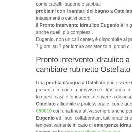
come capelli, sapone o sabbia;
problemi con i sanitari del bagno a Ostellat
intasamenti o cattivi odori;
Il
Pronto Intervento Idraulico Eugenio
è in g
anche quelli più complessi.
Eugenio, non un call center, è disponibile ai pr
7 giorni su 7 per fornire assistenza ai propri cli
Pronto intervento idraulico a 
cambiare rubinetto Ostellato 
Una
perdita d’acqua a Ostellato
può essere 
presenta in modo improvviso e si trasforma in 
In questi casi, è fondamentale avere a dispos
Ostellato
affidabile e professionale, come quel
050010
con una linea attiva sempre anche pe
Eugenio
ed i suoi collaboratori, tutti idraulici
tempestivamente in caso di
emergenze idraul