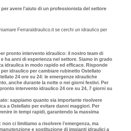
per avere l’aiuto di un professionista del settore
hiamare FerraraIdraulico.it se cerchi un idraulico per
er pronto intervento idraulico
: il nostro team di
o e ha anni di esperienza nel settore. Siamo in grado
za idraulica in modo rapido ed efficace.
Risponde
per idraulico per cambiare rubinetto Ostellato
tellato 24 ore su 24
: le emergenze idrauliche
o, anche durante la notte o nei giorni festivi. Per
pronto intervento idraulico 24 ore su 24, 7 giorni su
lato
: sappiamo quanto sia importante risolvere
ca a Ostellato
per evitare danni maggiori. Per
venire in
tempi rapidi
, garantendo la massima
: non ci limitiamo a risolvere l’
emergenza
, ma
manutenzione
e
sostituzione di impianti idraulici a