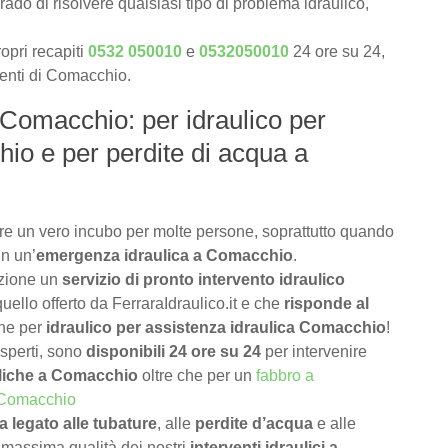
rado di risolvere qualsiasi tipo di problema idraulico,
opri recapiti
0532 050010
e
0532050010
24 ore su 24,
lienti di Comacchio.
 Comacchio: per idraulico per
io e per perdite di acqua a
e un vero incubo per molte persone, soprattutto quando
in un’
emergenza idraulica a Comacchio
.
izione un
servizio di pronto intervento idraulico
uello offerto da FerraraIdraulico.it e che
risponde al
che per
idraulico per assistenza idraulica Comacchio
!
 esperti, sono
disponibili 24 ore su 24
per intervenire
liche a Comacchio
oltre che per un
fabbro a
a Comacchio
 legato alle tubature
, alle
perdite d’acqua
e alle
 massima qualità dei nostri
interventi idraulici a