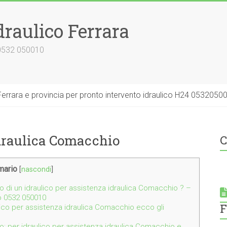
draulico Ferrara
 0532 050010
errara e provincia per pronto intervento idraulico H24 0532050
idraulica Comacchio
C
ario
[
nascondi
]
 di un idraulico per assistenza idraulica Comacchio ? –
o 0532 050010
F
ulico per assistenza idraulica Comacchio ecco gli
o: per idraulico per assistenza idraulica Comacchio e