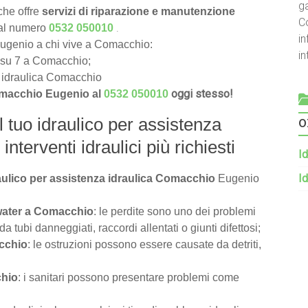
g
he offre
servizi di riparazione e manutenzione
C
.
 al numero
0532 050010
in
 Eugenio a chi vive a Comacchio:
i
ni su 7 a Comacchio;
za idraulica Comacchio
oggi stesso!
Comacchio Eugenio al
0532 050010
o
l tuo idraulico per assistenza
nterventi idraulici più richiesti
Id
Id
raulico per assistenza idraulica Comacchio
Eugenio
 water a Comacchio
: le perdite sono uno dei problemi
tubi danneggiati, raccordi allentati o giunti difettosi;
acchio
: le ostruzioni possono essere causate da detriti,
chio
: i sanitari possono presentare problemi come