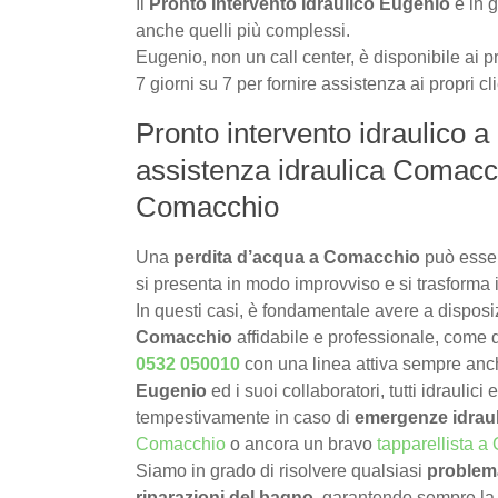
Il
Pronto Intervento Idraulico Eugenio
è in g
anche quelli più complessi.
Eugenio, non un call center, è disponibile ai pr
7 giorni su 7 per fornire assistenza ai propri c
Pronto intervento idraulico a
assistenza idraulica Comacch
Comacchio
Una
perdita d’acqua a Comacchio
può esser
si presenta in modo improvviso e si trasforma 
In questi casi, è fondamentale avere a dispos
Comacchio
affidabile e professionale, come q
0532 050010
con una linea attiva sempre an
Eugenio
ed i suoi collaboratori, tutti idraulici
tempestivamente in caso di
emergenze idrau
Comacchio
o ancora un bravo
tapparellista 
Siamo in grado di risolvere qualsiasi
problema
riparazioni del bagno
, garantendo sempre la