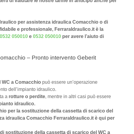
rti di valutare le nostre tariffe in anticipo anche per
 idraulico per assistenza idraulica Comacchio o di
dabile e professionale, FerraraIdraulico.it è la
0532 050010
e
0532 050010
per avere l’aiuto di
Comacchio – Pronto intervento Geberit
 del WC a Comacchio
può essere un’operazione
nto dell’impianto idraulico.
uta a
rotture o perdite
, mentre in altri casi può essere
pianto idraulico.
hio per la sostituzione della cassetta di scarico del
a idraulica Comacchio FerraraIdraulico.it è qui per
di sostituzione della cassetta di scarico del WC a