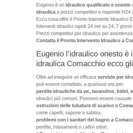
Eugenio è un
idraulico qualificato e onesto
c
idraulica
a prezzi competitivi e risponde H24
Ecco cosa offre il Pronto Intervento Idraulico
Interventi idraulici rapidi 24 ore su 24, 7 gior
Prezzi competitivi per idraulico per assisten
Contatta il Pronto Intervento Idraulico a 
Eugenio l’idraulico onesto è i
idraulica Comacchio ecco gli i
Oltre ad eseguire un efficace
servizio per id
può essere contattato, a qualsiasi ora per:
perdite idrauliche da wc, lavandino, bidet,
idraulici più comuni. Possono essere causate da 
ostruzioni delle tubature di scarico a Com
come capelli, sapone o sabbia;
problemi con i sanitari del bagno a Comac
perdite, intasamenti o cattivi odori;