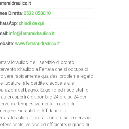
rraraIdraulico.it
nea Diretta:
0532 050010
hatsApp:
chiedi da qui
mail:
info@ferraraidraulico.it
ebsite:
www.ferraraidraulico.it
rraraIdraulico.it è il servizio di pronto
tervento idraulico a Ferrara che si occupa di
isolvere rapidamente qualsiasi problema legato
le tubature, alle perdite d’acqua e alle
parazioni del bagno. Eugenio ed il suo staff di
raulici esperti è disponibile 24 ore su 24 per
ntervenire tempestivamente in caso di
mergenze idrauliche. Affidandoti a
rraraIdraulico.it, potrai contare su un servizio
ofessionale, veloce ed efficiente, in grado di