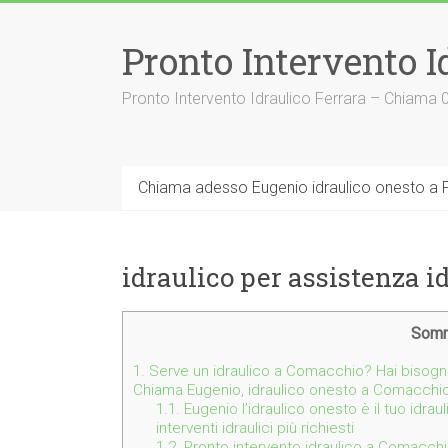
Vai
al
Pronto Intervento I
contenuto
Pronto Intervento Idraulico Ferrara – Chiama
Chiama adesso Eugenio idraulico onesto a F
idraulico per assistenza 
Somm
1.
Serve un idraulico a Comacchio? Hai bisogno
Chiama Eugenio, idraulico onesto a Comacchi
1.1.
Eugenio l’idraulico onesto è il tuo idra
interventi idraulici più richiesti
1.2.
Pronto intervento idraulico a Comacchi