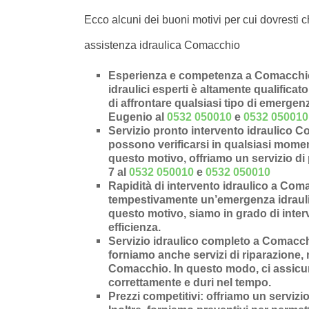
Ecco alcuni dei buoni motivi per cui dovresti c
assistenza idraulica Comacchio
Esperienza e competenza a Comacchio 
idraulici esperti è altamente qualificat
di affrontare qualsiasi tipo di emergen
Eugenio al
0532 050010
e
0532 050010
Servizio pronto intervento idraulico 
possono verificarsi in qualsiasi moment
questo motivo, offriamo un servizio di 
7 al
0532 050010
e
0532 050010
Rapidità di intervento idraulico a Com
tempestivamente un’
emergenza idraul
questo motivo, siamo in grado di inter
efficienza.
Servizio idraulico completo a Comacc
forniamo anche
servizi di riparazione
,
Comacchio
. In questo modo, ci assicu
correttamente e duri nel tempo.
Prezzi competitivi
: offriamo un
servizio