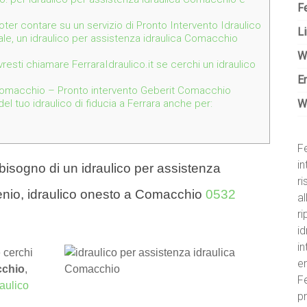
Fe
 poter contare su un servizio di Pronto Intervento Idraulico
Li
le, un idraulico per assistenza idraulica Comacchio
W
resti chiamare FerraraIdraulico.it se cerchi un idraulico
E
Comacchio – Pronto intervento Geberit Comacchio
W
l tuo idraulico di fiducia a Ferrara anche per:
Fe
in
isogno di un idraulico per assistenza
r
nio, idraulico onesto a Comacchio
0532
al
ri
id
i
 cerchi
e
cchio
,
Fe
raulico
pr