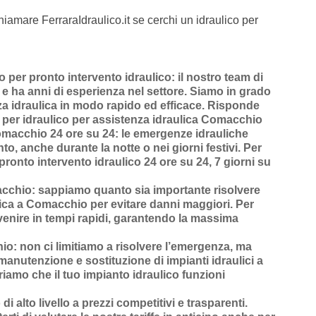
hiamare FerraraIdraulico.it se cerchi un idraulico per
per pronto intervento idraulico
: il nostro team di
o e ha anni di esperienza nel settore. Siamo in grado
za idraulica in modo rapido ed efficace.
Risponde
per idraulico per assistenza idraulica Comacchio
Comacchio 24 ore su 24
: le emergenze idrauliche
o, anche durante la notte o nei giorni festivi. Per
pronto intervento idraulico 24 ore su 24, 7 giorni su
acchio
: sappiamo quanto sia importante risolvere
ica a Comacchio
per evitare danni maggiori. Per
venire in
tempi rapidi
, garantendo la massima
hio
: non ci limitiamo a risolvere l’
emergenza
, ma
manutenzione
e
sostituzione di impianti idraulici a
riamo che il tuo impianto idraulico funzioni
 di alto livello a prezzi competitivi e trasparenti
.