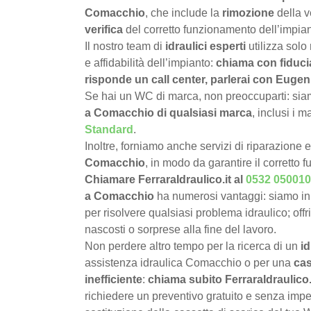
Comacchio
, che include la
rimozione
della v
verifica
del corretto funzionamento dell’impian
Il nostro team di
idraulici esperti
utilizza solo
e affidabilità dell’impianto:
chiama con fiduci
risponde un call center, parlerai con Eugen
Se hai un WC di marca, non preoccuparti: siamo
a Comacchio di qualsiasi marca
, inclusi i 
Standard
.
Inoltre, forniamo anche servizi di riparazione 
Comacchio
, in modo da garantire il corretto
Chiamare FerraraIdraulico.it al
0532 050010
a Comacchio
ha numerosi vantaggi: siamo in
per risolvere qualsiasi problema idraulico; offr
nascosti o sorprese alla fine del lavoro.
Non perdere altro tempo per la ricerca di un
i
assistenza idraulica Comacchio o per una
cas
inefficiente
:
chiama subito FerraraIdraulico
richiedere un preventivo gratuito e senza impe