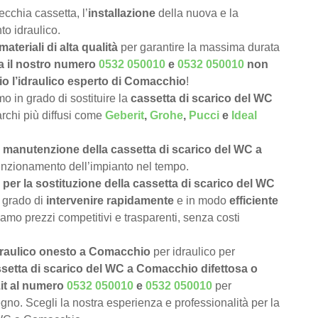
ecchia cassetta, l’
installazione
della nuova e la
to idraulico.
materiali di alta qualità
per garantire la massima durata
a il nostro numero
0532 050010
e
0532 050010
non
io l’idraulico esperto di Comacchio
!
 in grado di sostituire la
cassetta di scarico del WC
marchi più diffusi come
Geberit
,
Grohe
,
Pucci
e
Ideal
e
manutenzione della cassetta di scarico del WC a
 funzionamento dell’impianto nel tempo.
per la sostituzione della cassetta di scarico del WC
 grado di
intervenire rapidamente
e in modo
efficiente
iamo prezzi competitivi e trasparenti, senza costi
draulico onesto a Comacchio
per idraulico per
setta di scarico del WC a Comacchio difettosa o
.it al numero
0532 050010
e
0532 050010
per
gno. Scegli la nostra esperienza e professionalità per la