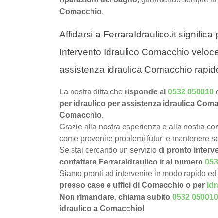
Comacchio
.
Affidarsi a FerraraIdraulico.it signific
Intervento Idraulico Comacchio veloce,
assistenza idraulica Comacchio rapido
La nostra ditta che
risponde al
0532 050010
per idraulico per assistenza idraulica Com
Comacchio
.
Grazie alla nostra esperienza e alla nostra com
come prevenire problemi futuri e mantenere sem
Se stai cercando un servizio di
pronto interv
contattare FerraraIdraulico.it al numero
053
Siamo pronti ad intervenire in modo rapido ed 
presso case e uffici di Comacchio o per
Idr
Non rimandare, chiama subito
0532 050010
idraulico a Comacchio!