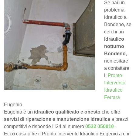
Se hai un
problema
idraulico a
Bondeno, se
cerchi un
Idraulico
notturno
Bondeno
,
non esitare
a contattare
il
Pronto
Intervento
Idraulico
Ferrara
Eugenio.
Eugenio è un
idraulico qualificato e onesto
che offre
servizi di riparazione e manutenzione idraulica
a prezzi
.
competitivi e risponde H24 al numero
0532 050010
Ecco cosa offre il Pronto Intervento Idraulico Eugenio a chi