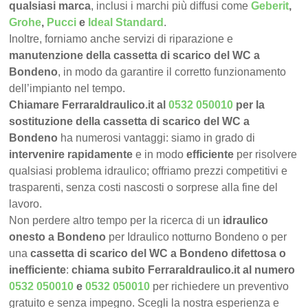
qualsiasi marca
, inclusi i marchi più diffusi come
Geberit
,
Grohe
,
Pucci
e
Ideal Standard
.
Inoltre, forniamo anche servizi di riparazione e
manutenzione della cassetta di scarico del WC a
Bondeno
, in modo da garantire il corretto funzionamento
dell’impianto nel tempo.
Chiamare FerraraIdraulico.it al
0532 050010
per la
sostituzione della cassetta di scarico del WC a
Bondeno
ha numerosi vantaggi: siamo in grado di
intervenire rapidamente
e in modo
efficiente
per risolvere
qualsiasi problema idraulico; offriamo prezzi competitivi e
trasparenti, senza costi nascosti o sorprese alla fine del
lavoro.
Non perdere altro tempo per la ricerca di un
idraulico
onesto a Bondeno
per Idraulico notturno Bondeno o per
una
cassetta di scarico del WC a Bondeno difettosa o
inefficiente
:
chiama subito FerraraIdraulico.it al numero
0532 050010
e
0532 050010
per richiedere un preventivo
gratuito e senza impegno. Scegli la nostra esperienza e