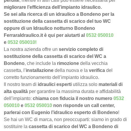
perdite
, mentre in altri casi può essere necessaria per
migliorare l’efficienza dell’impianto idraulico.
Se sei alla ricerca di un idraulico a Bondeno per la
sostituzione della cassetta di scarico del tuo WC
oppure di un Idraulico notturno Bondeno
FerraraIdraulico.it è qui per aiutarti al
0532 050010
e
0532 050010
!
La nostra azienda offre un
servizio completo di
sostituzione della cassetta di scarico del WC a
Bondeno
, che include la
rimozione
della vecchia
cassetta, l’
installazione
della nuova e la
verifica
del
corretto funzionamento dell’impianto idraulico.
Il nostro team di
idraulici esperti
utilizza solo
materiali di
alta qualità
per garantire la massima durata e affidabilità
dell’impianto:
chiama con fiducia il nostro numero
0532
050010
e
0532 050010
non risponde un call center,
parlerai con Eugenio l’idraulico esperto di Bondeno
!
Se hai un WC di marca, non preoccuparti: siamo in grado di
sostituire la
cassetta di scarico del WC a Bondeno di