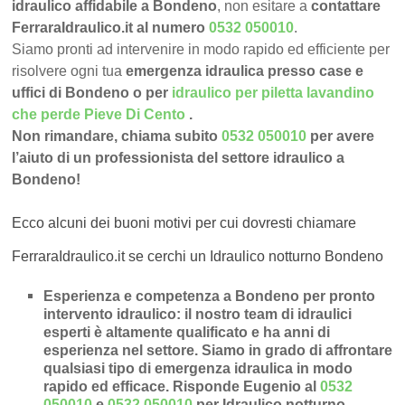
idraulico affidabile a Bondeno
, non esitare a
contattare
FerraraIdraulico.it al numero
0532 050010
.
Siamo pronti ad intervenire in modo rapido ed efficiente per
risolvere ogni tua
emergenza idraulica presso case e
uffici di Bondeno o per
idraulico per piletta lavandino
che perde Pieve Di Cento
.
Non rimandare, chiama subito
0532 050010
per avere
l’aiuto di un professionista del settore idraulico a
Bondeno!
Ecco alcuni dei buoni motivi per cui dovresti chiamare
FerraraIdraulico.it se cerchi un Idraulico notturno Bondeno
Esperienza e competenza a Bondeno per pronto
intervento idraulico
: il nostro team di idraulici
esperti è altamente qualificato e ha anni di
esperienza nel settore. Siamo in grado di affrontare
qualsiasi tipo di emergenza idraulica in modo
rapido ed efficace.
Risponde Eugenio al
0532
050010
e
0532 050010
per Idraulico notturno