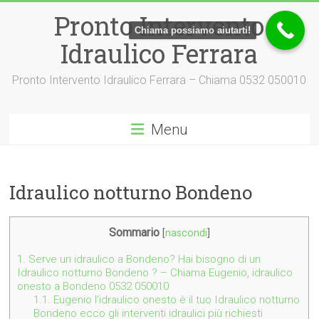
Vai
Pronto Intervento
al
Chiama possiamo aiutarti!
contenuto
Idraulico Ferrara
Pronto Intervento Idraulico Ferrara – Chiama 0532 050010
Menu
Idraulico notturno Bondeno
Sommario
[
nascondi
]
1.
Serve un idraulico a Bondeno? Hai bisogno di un
Idraulico notturno Bondeno ? – Chiama Eugenio, idraulico
onesto a Bondeno 0532 050010
1.1.
Eugenio l’idraulico onesto è il tuo Idraulico notturno
Bondeno ecco gli interventi idraulici più richiesti