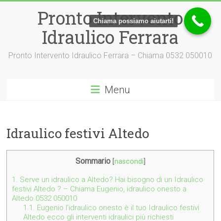
Vai
Pronto Intervento
al
Chiama possiamo aiutarti!
contenuto
Idraulico Ferrara
Pronto Intervento Idraulico Ferrara – Chiama 0532 050010
Menu
Idraulico festivi Altedo
Sommario
[
nascondi
]
1.
Serve un idraulico a Altedo? Hai bisogno di un Idraulico
festivi Altedo ? – Chiama Eugenio, idraulico onesto a
Altedo 0532 050010
1.1.
Eugenio l’idraulico onesto è il tuo Idraulico festivi
Altedo ecco gli interventi idraulici più richiesti