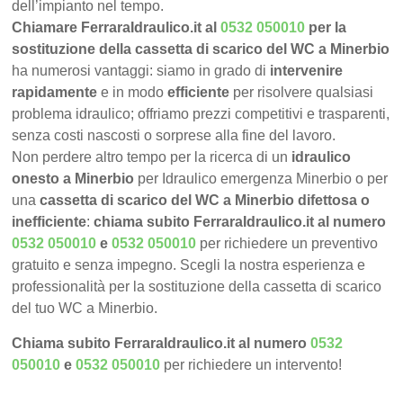
dell’impianto nel tempo.
Chiamare FerraraIdraulico.it al
0532 050010
per la
sostituzione della cassetta di scarico del WC a Minerbio
ha numerosi vantaggi: siamo in grado di
intervenire
rapidamente
e in modo
efficiente
per risolvere qualsiasi
problema idraulico; offriamo prezzi competitivi e trasparenti,
senza costi nascosti o sorprese alla fine del lavoro.
Non perdere altro tempo per la ricerca di un
idraulico
onesto a Minerbio
per Idraulico emergenza Minerbio o per
una
cassetta di scarico del WC a Minerbio difettosa o
inefficiente
:
chiama subito FerraraIdraulico.it al numero
0532 050010
e
0532 050010
per richiedere un preventivo
gratuito e senza impegno. Scegli la nostra esperienza e
professionalità per la sostituzione della cassetta di scarico
del tuo WC a Minerbio.
Chiama subito FerraraIdraulico.it al numero
0532
050010
e
0532 050010
per richiedere un intervento!