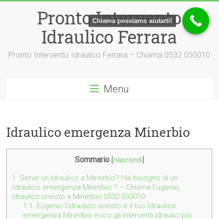
Vai
Pronto Intervento
al
Chiama possiamo aiutarti!
contenuto
Idraulico Ferrara
Pronto Intervento Idraulico Ferrara – Chiama 0532 050010
Menu
Idraulico emergenza Minerbio
Sommario
[
nascondi
]
1.
Serve un idraulico a Minerbio? Hai bisogno di un
Idraulico emergenza Minerbio ? – Chiama Eugenio,
idraulico onesto a Minerbio 0532 050010
1.1.
Eugenio l’idraulico onesto è il tuo Idraulico
emergenza Minerbio ecco gli interventi idraulici più