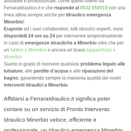
affidabile e professionale, come quello offerto da
FerraraIdraulico.it e che
risponde al
0532 050010
con una
linea attiva sempre anche per
Idraulico emergenza
Minerbio
!
Eugenio
ed i suoi collaboratori, tutti idraulici esperti, sono
disponibili 24 ore su 24
per intervenire tempestivamente
in caso di
emergenze idrauliche a Minerbio
oltre che per
un
fabbro a Minerbio
o ancora un bravo
tapparellista a
Minerbio
Siamo in grado di risolvere qualsiasi
problema legato alle
tubature
, alle
perdite d’acqua
e alle
riparazioni del
bagno
, garantendo sempre la massima qualità dei nostri
interventi idraulici a Minerbio
.
Affidarsi a FerraraIdraulico.it significa poter
contare su un servizio di Pronto Intervento
Idraulico Minerbio veloce, efficiente e
professionale, un Idraulico emergenza Minerbio