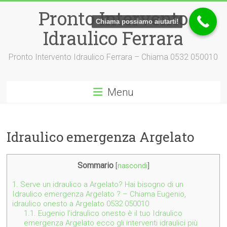
Vai
Pronto Intervento
al
Chiama possiamo aiutarti!
contenuto
Idraulico Ferrara
Pronto Intervento Idraulico Ferrara – Chiama 0532 050010
Menu
Idraulico emergenza Argelato
Sommario
[
nascondi
]
1.
Serve un idraulico a Argelato? Hai bisogno di un
Idraulico emergenza Argelato ? – Chiama Eugenio,
idraulico onesto a Argelato 0532 050010
1.1.
Eugenio l’idraulico onesto è il tuo Idraulico
emergenza Argelato ecco gli interventi idraulici più