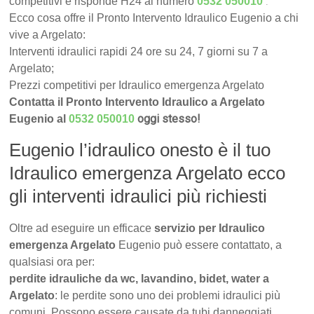
.
competitivi e risponde H24 al numero
0532 050010
Ecco cosa offre il Pronto Intervento Idraulico Eugenio a chi
vive a Argelato:
Interventi idraulici rapidi 24 ore su 24, 7 giorni su 7 a
Argelato;
Prezzi competitivi per Idraulico emergenza Argelato
Contatta il Pronto Intervento Idraulico a Argelato
oggi stesso!
Eugenio al
0532 050010
Eugenio l’idraulico onesto è il tuo
Idraulico emergenza Argelato ecco
gli interventi idraulici più richiesti
Oltre ad eseguire un efficace
servizio per Idraulico
emergenza Argelato
Eugenio può essere contattato, a
qualsiasi ora per:
perdite idrauliche da wc, lavandino, bidet, water a
Argelato
: le perdite sono uno dei problemi idraulici più
comuni. Possono essere causate da tubi danneggiati,