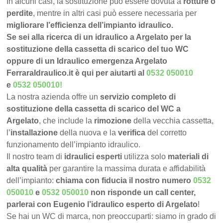
In alcuni casi, la sostituzione può essere dovuta a
rotture o
perdite
, mentre in altri casi può essere necessaria per
migliorare l’efficienza dell’impianto idraulico.
Se sei alla ricerca di un idraulico a Argelato per la
sostituzione della cassetta di scarico del tuo WC
oppure di un Idraulico emergenza Argelato
FerraraIdraulico.it è qui per aiutarti al
0532 050010
e
0532 050010
!
La nostra azienda offre un
servizio completo di
sostituzione della cassetta di scarico del WC a
Argelato
, che include la
rimozione
della vecchia cassetta,
l’
installazione
della nuova e la
verifica
del corretto
funzionamento dell’impianto idraulico.
Il nostro team di
idraulici esperti
utilizza solo
materiali di
alta qualità
per garantire la massima durata e affidabilità
dell’impianto:
chiama con fiducia il nostro numero
0532
050010
e
0532 050010
non risponde un call center,
parlerai con Eugenio l’idraulico esperto di Argelato
!
Se hai un WC di marca, non preoccuparti: siamo in grado di