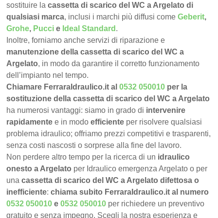
sostituire la
cassetta di scarico del WC a Argelato di
qualsiasi marca
, inclusi i marchi più diffusi come
Geberit
,
Grohe
,
Pucci
e
Ideal Standard
.
Inoltre, forniamo anche servizi di riparazione e
manutenzione della cassetta di scarico del WC a
Argelato
, in modo da garantire il corretto funzionamento
dell’impianto nel tempo.
Chiamare FerraraIdraulico.it al
0532 050010
per la
sostituzione della cassetta di scarico del WC a Argelato
ha numerosi vantaggi: siamo in grado di
intervenire
rapidamente
e in modo
efficiente
per risolvere qualsiasi
problema idraulico; offriamo prezzi competitivi e trasparenti,
senza costi nascosti o sorprese alla fine del lavoro.
Non perdere altro tempo per la ricerca di un
idraulico
onesto a Argelato
per Idraulico emergenza Argelato o per
una
cassetta di scarico del WC a Argelato difettosa o
inefficiente
:
chiama subito FerraraIdraulico.it al numero
0532 050010
e
0532 050010
per richiedere un preventivo
gratuito e senza impegno. Scegli la nostra esperienza e