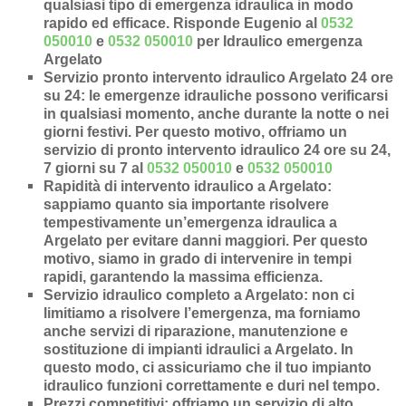
qualsiasi tipo di emergenza idraulica in modo
rapido ed efficace.
Risponde Eugenio al
0532
050010
e
0532 050010
per Idraulico emergenza
Argelato
Servizio pronto intervento idraulico Argelato 24 ore
su 24
: le emergenze idrauliche possono verificarsi
in qualsiasi momento, anche durante la notte o nei
giorni festivi. Per questo motivo, offriamo un
servizio di pronto intervento idraulico 24 ore su 24,
7 giorni su 7 al
0532 050010
e
0532 050010
Rapidità di intervento idraulico a Argelato
:
sappiamo quanto sia importante risolvere
tempestivamente un’
emergenza idraulica a
Argelato
per evitare danni maggiori. Per questo
motivo, siamo in grado di intervenire in
tempi
rapidi
, garantendo la massima efficienza.
Servizio idraulico completo a Argelato
: non ci
limitiamo a risolvere l’
emergenza
, ma forniamo
anche
servizi di riparazione
,
manutenzione
e
sostituzione di impianti idraulici a Argelato
. In
questo modo, ci assicuriamo che il tuo impianto
idraulico funzioni correttamente e duri nel tempo.
Prezzi competitivi
: offriamo un
servizio di alto