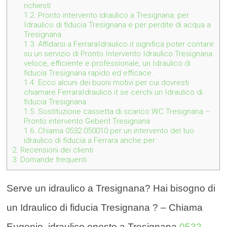
richiesti
1.2.
Pronto intervento idraulico a Tresignana: per
Idraulico di fiducia Tresignana e per perdite di acqua a
Tresignana
1.3.
Affidarsi a FerraraIdraulico.it significa poter contare
su un servizio di Pronto Intervento Idraulico Tresignana
veloce, efficiente e professionale, un Idraulico di
fiducia Tresignana rapido ed efficace.
1.4.
Ecco alcuni dei buoni motivi per cui dovresti
chiamare FerraraIdraulico.it se cerchi un Idraulico di
fiducia Tresignana
1.5.
Sostituzione cassetta di scarico WC Tresignana –
Pronto intervento Geberit Tresignana
1.6.
Chiama 0532 050010 per un intervento del tuo
idraulico di fiducia a Ferrara anche per:
2.
Recensioni dei clienti
3.
Domande frequenti
Serve un idraulico a Tresignana? Hai bisogno di
un Idraulico di fiducia Tresignana ? – Chiama
Eugenio, idraulico onesto a Tresignana
0532