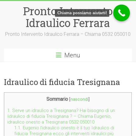
Vai
Pronto Intervento
al
Chiama possiamo aiutarti!
contenuto
Idraulico Ferrara
Pronto Intervento Idraulico Ferrara – Chiama 0532 050010
Menu
Idraulico di fiducia Tresignana
Sommario
[
nascondi
]
1.
Serve un idraulico a Tresignana? Hai bisogno di un
Idraulico di fiducia Tresignana ? – Chiama Eugenio,
idraulico onesto a Tresignana 0532 050010
1.1.
Eugenio l’idraulico onesto è il tuo Idraulico di
fiducia Tresignana ecco gli interventi idraulici più