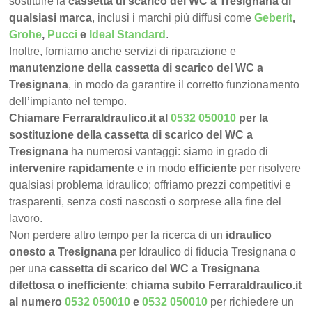
sostituire la
cassetta di scarico del WC a Tresignana di
qualsiasi marca
, inclusi i marchi più diffusi come
Geberit
,
Grohe
,
Pucci
e
Ideal Standard
.
Inoltre, forniamo anche servizi di riparazione e
manutenzione della cassetta di scarico del WC a
Tresignana
, in modo da garantire il corretto funzionamento
dell’impianto nel tempo.
Chiamare FerraraIdraulico.it al
0532 050010
per la
sostituzione della cassetta di scarico del WC a
Tresignana
ha numerosi vantaggi: siamo in grado di
intervenire rapidamente
e in modo
efficiente
per risolvere
qualsiasi problema idraulico; offriamo prezzi competitivi e
trasparenti, senza costi nascosti o sorprese alla fine del
lavoro.
Non perdere altro tempo per la ricerca di un
idraulico
onesto a Tresignana
per Idraulico di fiducia Tresignana o
per una
cassetta di scarico del WC a Tresignana
difettosa o inefficiente
:
chiama subito FerraraIdraulico.it
al numero
0532 050010
e
0532 050010
per richiedere un