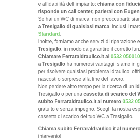
e affidabilità dell’impianto:
chiama con fiduci
risponde un call center, parlerai con Eugeni
Se hai un WC di marca, non preoccuparti: siamo
a Tresigallo di qualsiasi marca
, inclusi i ma
Standard
.
Inoltre, forniamo anche servizi di riparazione 
Tresigallo
, in modo da garantire il corretto f
Chiamare FerraraIdraulico.it al
0532 050010
a Tresigallo
ha numerosi vantaggi: siamo in g
per risolvere qualsiasi problema idraulico; offr
nascosti o sorprese alla fine del lavoro.
Non perdere altro tempo per la ricerca di un
id
Tresigallo o per una
cassetta di scarico del W
subito FerraraIdraulico.it al numero
0532 0
gratuito e senza impegno. Scegli la nostra esp
cassetta di scarico del tuo WC a Tresigallo.
Chiama subito FerraraIdraulico.it al numer
intervento!