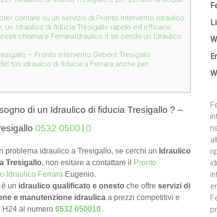
Fe
 poter contare su un servizio di Pronto Intervento Idraulico
Li
, un Idraulico di fiducia Tresigallo rapido ed efficace.
resti chiamare FerraraIdraulico.it se cerchi un Idraulico
W
sigallo – Pronto intervento Geberit Tresigallo
E
l tuo idraulico di fiducia a Ferrara anche per:
W
Fe
sogno di un Idraulico di fiducia Tresigallo ? –
in
resigallo
0532 050010
r
al
ri
n problema idraulico a Tresigallo, se cerchi un
Idraulico
id
ia Tresigallo
, non esitare a contattare il
Pronto
i
to Idraulico Ferrara
Eugenio.
e
 è un
idraulico qualificato e onesto
che offre
servizi di
Fe
ione e manutenzione idraulica
a prezzi competitivi e
.
pr
e H24 al numero
0532 050010