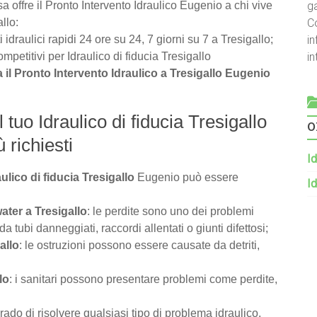
g
a offre il Pronto Intervento Idraulico Eugenio a chi vive
C
llo:
in
i idraulici rapidi 24 ore su 24, 7 giorni su 7 a Tresigallo;
i
mpetitivi per Idraulico di fiducia Tresigallo
 il Pronto Intervento Idraulico a Tresigallo Eugenio
 tuo Idraulico di fiducia Tresigallo
o
ù richiesti
Id
aulico di fiducia Tresigallo
Eugenio può essere
Id
ater a Tresigallo
: le perdite sono uno dei problemi
tubi danneggiati, raccordi allentati o giunti difettosi;
allo
: le ostruzioni possono essere causate da detriti,
lo
: i sanitari possono presentare problemi come perdite,
rado di risolvere qualsiasi tipo di problema idraulico,