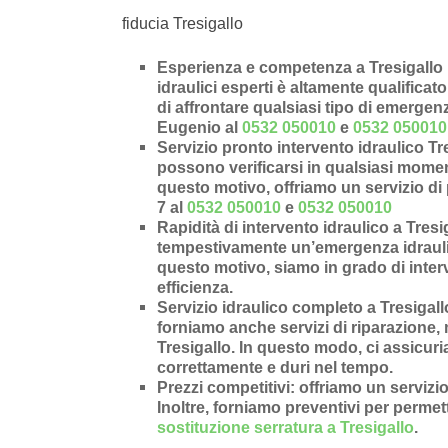
fiducia Tresigallo
Esperienza e competenza a Tresigallo 
idraulici esperti è altamente qualificat
di affrontare qualsiasi tipo di emergen
Eugenio al
0532 050010
e
0532 050010
Servizio pronto intervento idraulico Tr
possono verificarsi in qualsiasi moment
questo motivo, offriamo un servizio di 
7 al
0532 050010
e
0532 050010
Rapidità di intervento idraulico a Tresi
tempestivamente un’
emergenza idrauli
questo motivo, siamo in grado di inter
efficienza.
Servizio idraulico completo a Tresigall
forniamo anche
servizi di riparazione
,
Tresigallo
. In questo modo, ci assicuri
correttamente e duri nel tempo.
Prezzi competitivi
: offriamo un
servizio
Inoltre, forniamo preventivi per permette
sostituzione serratura a Tresigallo
.