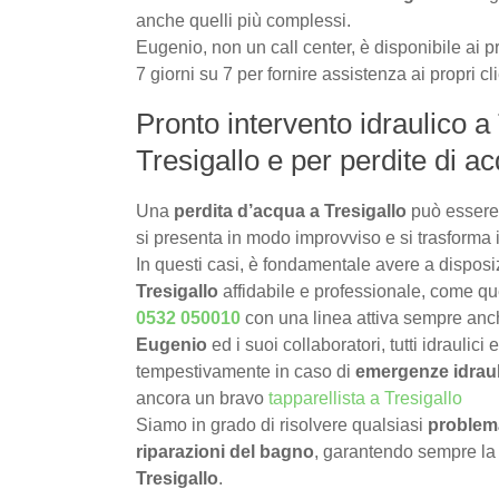
anche quelli più complessi.
Eugenio, non un call center, è disponibile ai pr
7 giorni su 7 per fornire assistenza ai propri cli
Pronto intervento idraulico a 
Tresigallo e per perdite di a
Una
perdita d’acqua a Tresigallo
può essere
si presenta in modo improvviso e si trasforma 
In questi casi, è fondamentale avere a dispos
Tresigallo
affidabile e professionale, come que
0532 050010
con una linea attiva sempre an
Eugenio
ed i suoi collaboratori, tutti idraulici
tempestivamente in caso di
emergenze idraul
ancora un bravo
tapparellista a Tresigallo
Siamo in grado di risolvere qualsiasi
problema
riparazioni del bagno
, garantendo sempre la
Tresigallo
.