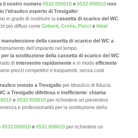
a il nostro numero
0532 050010
e
0532 050010
non
o l’idraulico esperto di Tresigallo
!
 in grado di sostituire la
cassetta di scarico del WC
rchi più diffusi come
Geberit
,
Grohe
,
Pucci
e
Ideal
e
manutenzione della cassetta di scarico del WC a
unzionamento dell’impianto nel tempo.
per la sostituzione della cassetta di scarico del WC
rado di
intervenire rapidamente
e in modo
efficiente
iamo prezzi competitivi e trasparenti, senza costi
raulico onesto a Tresigallo
per Idraulico di fiducia
C a Tresigallo difettosa o inefficiente
:
chiama
50010
e
0532 050010
per richiedere un preventivo
erienza e professionalità per la sostituzione della
o
0532 050010
e
0532 050010
per richiedere un