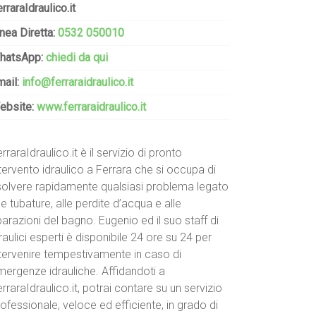
rraraIdraulico.it
nea Diretta:
0532 050010
hatsApp:
chiedi da qui
mail:
info@ferraraidraulico.it
ebsite:
www.ferraraidraulico.it
rraraIdraulico.it è il servizio di pronto
tervento idraulico a Ferrara che si occupa di
isolvere rapidamente qualsiasi problema legato
le tubature, alle perdite d’acqua e alle
parazioni del bagno. Eugenio ed il suo staff di
raulici esperti è disponibile 24 ore su 24 per
ntervenire tempestivamente in caso di
mergenze idrauliche. Affidandoti a
rraraIdraulico.it, potrai contare su un servizio
ofessionale, veloce ed efficiente, in grado di