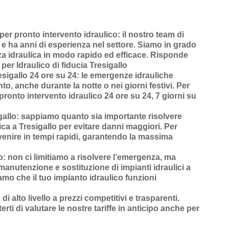
per pronto intervento idraulico
: il nostro team di
o e ha anni di esperienza nel settore. Siamo in grado
za idraulica in modo rapido ed efficace.
Risponde
per Idraulico di fiducia Tresigallo
esigallo 24 ore su 24
: le emergenze idrauliche
o, anche durante la notte o nei giorni festivi. Per
pronto intervento idraulico 24 ore su 24, 7 giorni su
gallo
: sappiamo quanto sia importante risolvere
ca a Tresigallo
per evitare danni maggiori. Per
venire in
tempi rapidi
, garantendo la massima
o
: non ci limitiamo a risolvere l’
emergenza
, ma
manutenzione
e
sostituzione di impianti idraulici a
amo che il tuo impianto idraulico funzioni
 di alto livello a prezzi competitivi e trasparenti
.
rti di valutare le nostre tariffe in anticipo anche per