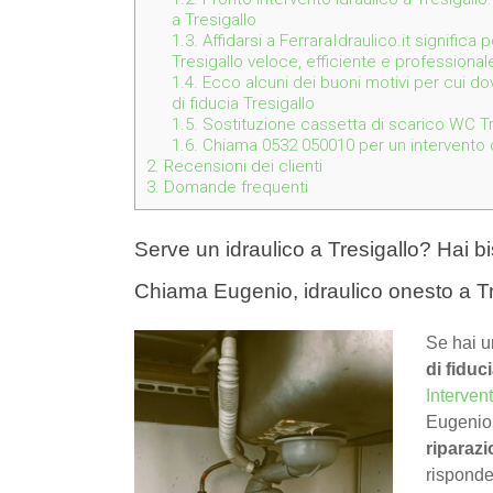
a Tresigallo
1.3.
Affidarsi a FerraraIdraulico.it significa
Tresigallo veloce, efficiente e professionale
1.4.
Ecco alcuni dei buoni motivi per cui dov
di fiducia Tresigallo
1.5.
Sostituzione cassetta di scarico WC Tre
1.6.
Chiama 0532 050010 per un intervento de
2.
Recensioni dei clienti
3.
Domande frequenti
Serve un idraulico a Tresigallo? Hai bi
Chiama Eugenio, idraulico onesto a T
Se hai u
di fiduc
Interven
Eugenio
riparaz
rispond