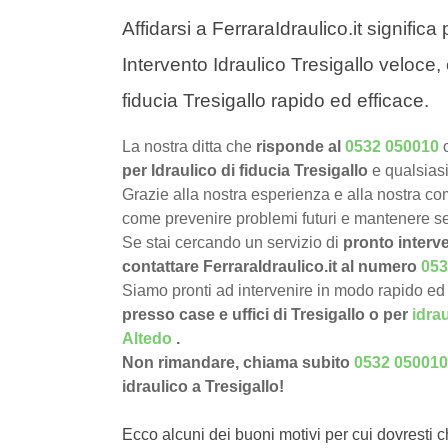
Affidarsi a FerraraIdraulico.it signific
Intervento Idraulico Tresigallo veloce, 
fiducia Tresigallo rapido ed efficace.
La nostra ditta che
risponde al
0532 050010
per Idraulico di fiducia Tresigallo
e qualsias
Grazie alla nostra esperienza e alla nostra com
come prevenire problemi futuri e mantenere sem
Se stai cercando un servizio di
pronto interve
contattare FerraraIdraulico.it al numero
053
Siamo pronti ad intervenire in modo rapido ed 
presso case e uffici di Tresigallo o per
idra
Altedo
.
Non rimandare, chiama subito
0532 050010
idraulico a Tresigallo!
Ecco alcuni dei buoni motivi per cui dovresti c