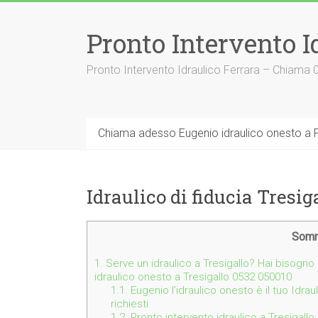
Vai
al
Pronto Intervento I
contenuto
Pronto Intervento Idraulico Ferrara – Chiama
Chiama adesso Eugenio idraulico onesto a F
Idraulico di fiducia Tresig
Somm
1.
Serve un idraulico a Tresigallo? Hai bisogno 
idraulico onesto a Tresigallo 0532 050010
1.1.
Eugenio l’idraulico onesto è il tuo Idrauli
richiesti
1.2.
Pronto intervento idraulico a Tresigallo: