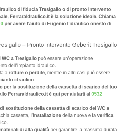
draulico di fiducia Tresigallo o di pronto intervento
nale, FerraraIdraulico.it è la soluzione ideale. Chiama
10
per avere l’aiuto di Eugenio l’idraulico onesto di
esigallo – Pronto intervento Geberit Tresigallo
el WC a Tresigallo
può essere un’operazione
nto dell’impianto idraulico.
uta a
rotture o perdite
, mentre in altri casi può essere
pianto idraulico.
lo per la sostituzione della cassetta di scarico del tuo
lo FerraraIdraulico.it è qui per aiutarti al
0532
di sostituzione della cassetta di scarico del WC a
chia cassetta, l’
installazione
della nuova e la
verifica
ico.
materiali di alta qualità
per garantire la massima durata