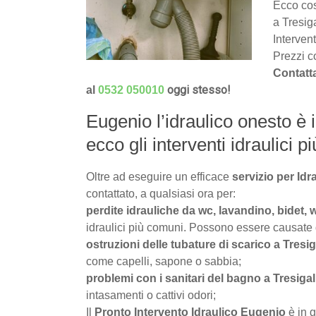
Ecco cos
a Tresiga
Intervent
Prezzi co
Contatta
oggi stesso!
al
0532 050010
Eugenio l’idraulico onesto è il
ecco gli interventi idraulici pi
Oltre ad eseguire un efficace
servizio per Idr
contattato, a qualsiasi ora per:
perdite idrauliche da wc, lavandino, bidet, w
idraulici più comuni. Possono essere causate da 
ostruzioni delle tubature di scarico a Tresig
come capelli, sapone o sabbia;
problemi con i sanitari del bagno a Tresigal
intasamenti o cattivi odori;
Il
Pronto Intervento Idraulico Eugenio
è in g