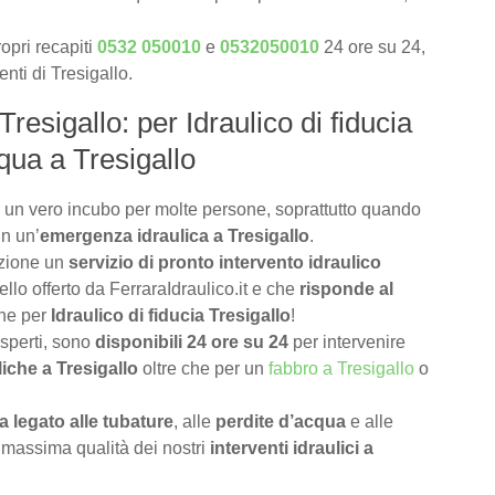
opri recapiti
0532 050010
e
0532050010
24 ore su 24,
enti di Tresigallo.
Tresigallo: per Idraulico di fiducia
cqua a Tresigallo
 un vero incubo per molte persone, soprattutto quando
in un’
emergenza idraulica a Tresigallo
.
izione un
servizio di pronto intervento idraulico
llo offerto da FerraraIdraulico.it e che
risponde al
che per
Idraulico di fiducia Tresigallo
!
 esperti, sono
disponibili 24 ore su 24
per intervenire
iche a Tresigallo
oltre che per un
fabbro a Tresigallo
o
 legato alle tubature
, alle
perdite d’acqua
e alle
 massima qualità dei nostri
interventi idraulici a