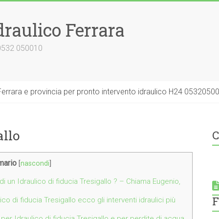
draulico Ferrara
 0532 050010
errara e provincia per pronto intervento idraulico H24 0532050
allo
C
ario
[
nascondi
]
di un Idraulico di fiducia Tresigallo ? – Chiama Eugenio,
F
co di fiducia Tresigallo ecco gli interventi idraulici più
 per Idraulico di fiducia Tresigallo e per perdite di acqua