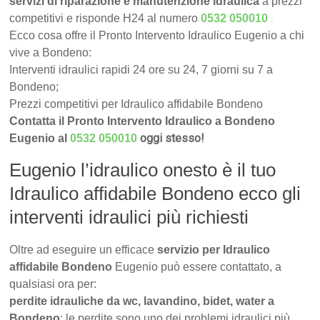
servizi di riparazione e manutenzione idraulica
a prezzi
.
competitivi e risponde H24 al numero
0532 050010
Ecco cosa offre il Pronto Intervento Idraulico Eugenio a chi
vive a Bondeno:
Interventi idraulici rapidi 24 ore su 24, 7 giorni su 7 a
Bondeno;
Prezzi competitivi per Idraulico affidabile Bondeno
Contatta il Pronto Intervento Idraulico a Bondeno
oggi stesso!
Eugenio al
0532 050010
Eugenio l’idraulico onesto è il tuo
Idraulico affidabile Bondeno ecco gli
interventi idraulici più richiesti
Oltre ad eseguire un efficace
servizio per Idraulico
affidabile Bondeno
Eugenio può essere contattato, a
qualsiasi ora per:
perdite idrauliche da wc, lavandino, bidet, water a
Bondeno
: le perdite sono uno dei problemi idraulici più