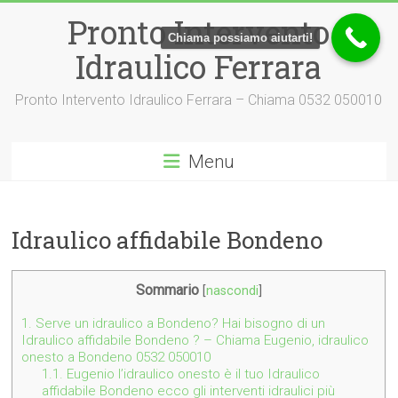
Vai
Pronto Intervento
al
Chiama possiamo aiutarti!
contenuto
Idraulico Ferrara
Pronto Intervento Idraulico Ferrara – Chiama 0532 050010
Menu
Idraulico affidabile Bondeno
Sommario
[
nascondi
]
1.
Serve un idraulico a Bondeno? Hai bisogno di un
Idraulico affidabile Bondeno ? – Chiama Eugenio, idraulico
onesto a Bondeno 0532 050010
1.1.
Eugenio l’idraulico onesto è il tuo Idraulico
affidabile Bondeno ecco gli interventi idraulici più