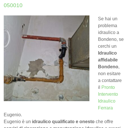
050010
Se hai un
problema
idraulico a
Bondeno, se
cerchi un
Idraulico
affidabile
Bondeno
,
non esitare
a contattare
il
Pronto
Intervento
Idraulico
Ferrara
Eugenio.
Eugenio è un
idraulico qualificato e onesto
che offre