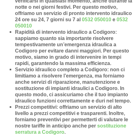
verificarsi in qualsiasi momento, anche durante la
notte o nei giorni festivi. Per questo motivo,
offriamo un servizio di pronto intervento idraulico
24 ore su 24, 7 giorni su 7 al
0532 050010
e
0532
050010
Rapidità di intervento idraulico a Codigoro
:
sappiamo quanto sia importante risolvere
tempestivamente un’
emergenza idraulica a
Codigoro
per evitare danni maggiori. Per questo
motivo, siamo in grado di intervenire in
tempi
rapidi
, garantendo la massima efficienza.
Servizio idraulico completo a Codigoro
: non ci
limitiamo a risolvere l’
emergenza
, ma forniamo
anche
servizi di riparazione
,
manutenzione
e
sostituzione di impianti idraulici a Codigoro
. In
questo modo, ci assicuriamo che il tuo impianto
idraulico funzioni correttamente e duri nel tempo.
Prezzi competitivi
: offriamo un
servizio di alto
livello a prezzi competitivi e trasparenti
. Inoltre,
forniamo preventivi per permetterti di valutare le
nostre tariffe in anticipo anche per
sostituzione
serratura a Codigoro
.