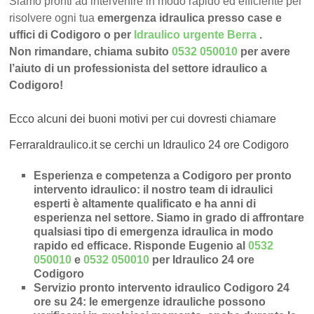
Siamo pronti ad intervenire in modo rapido ed efficiente per
risolvere ogni tua
emergenza idraulica presso case e
uffici di Codigoro o per
Idraulico urgente Berra
.
Non rimandare, chiama subito
0532 050010
per avere
l’aiuto di un professionista del settore idraulico a
Codigoro!
Ecco alcuni dei buoni motivi per cui dovresti chiamare
FerraraIdraulico.it se cerchi un Idraulico 24 ore Codigoro
Esperienza e competenza a Codigoro per pronto
intervento idraulico
: il nostro team di idraulici
esperti è altamente qualificato e ha anni di
esperienza nel settore. Siamo in grado di affrontare
qualsiasi tipo di emergenza idraulica in modo
rapido ed efficace.
Risponde Eugenio al
0532
050010
e
0532 050010
per Idraulico 24 ore
Codigoro
Servizio pronto intervento idraulico Codigoro 24
ore su 24
: le emergenze idrauliche possono