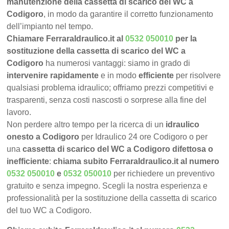
manutenzione della cassetta di scarico del WC a
Codigoro
, in modo da garantire il corretto funzionamento
dell’impianto nel tempo.
Chiamare FerraraIdraulico.it al
0532 050010
per la
sostituzione della cassetta di scarico del WC a
Codigoro
ha numerosi vantaggi: siamo in grado di
intervenire rapidamente
e in modo
efficiente
per risolvere
qualsiasi problema idraulico; offriamo prezzi competitivi e
trasparenti, senza costi nascosti o sorprese alla fine del
lavoro.
Non perdere altro tempo per la ricerca di un
idraulico
onesto a Codigoro
per Idraulico 24 ore Codigoro o per
una
cassetta di scarico del WC a Codigoro difettosa o
inefficiente
:
chiama subito FerraraIdraulico.it al numero
0532 050010
e
0532 050010
per richiedere un preventivo
gratuito e senza impegno. Scegli la nostra esperienza e
professionalità per la sostituzione della cassetta di scarico
del tuo WC a Codigoro.