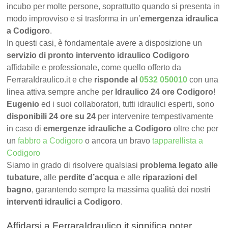
incubo per molte persone, soprattutto quando si presenta in
modo improvviso e si trasforma in un’
emergenza idraulica
a Codigoro
.
In questi casi, è fondamentale avere a disposizione un
servizio di pronto intervento idraulico Codigoro
affidabile e professionale, come quello offerto da
FerraraIdraulico.it e che
risponde al
0532 050010
con una
linea attiva sempre anche per
Idraulico 24 ore Codigoro
!
Eugenio
ed i suoi collaboratori, tutti idraulici esperti, sono
disponibili 24 ore su 24
per intervenire tempestivamente
in caso di
emergenze idrauliche a Codigoro
oltre che per
un
fabbro a Codigoro
o ancora un bravo
tapparellista a
Codigoro
Siamo in grado di risolvere qualsiasi
problema legato alle
tubature
, alle
perdite d’acqua
e alle
riparazioni del
bagno
, garantendo sempre la massima qualità dei nostri
interventi idraulici a Codigoro
.
Affidarsi a FerraraIdraulico.it significa poter