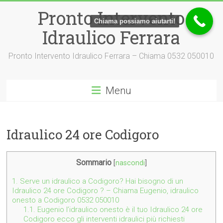
Vai
Pronto Intervento
al
Chiama possiamo aiutarti!
contenuto
Idraulico Ferrara
Pronto Intervento Idraulico Ferrara – Chiama 0532 050010
Menu
Idraulico 24 ore Codigoro
Sommario
[
nascondi
]
1.
Serve un idraulico a Codigoro? Hai bisogno di un
Idraulico 24 ore Codigoro ? – Chiama Eugenio, idraulico
onesto a Codigoro 0532 050010
1.1.
Eugenio l’idraulico onesto è il tuo Idraulico 24 ore
Codigoro ecco gli interventi idraulici più richiesti