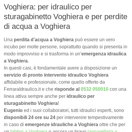
Voghiera: per idraulico per
sturagabinetto Voghiera e per perdite
di acqua a Voghiera
Una
perdita d’acqua a Voghiera
può essere un vero
incubo per molte persone, soprattutto quando si presenta in
modo improvviso e si trasforma in un’
emergenza idraulica
a Voghiera
.
In questi casi, è fondamentale avere a disposizione un
servizio di pronto intervento idraulico Voghiera
affidabile e professionale, come quello offerto da
FerraraIdraulico.it e che
risponde al
0532 050010
con una
linea attiva sempre anche per
idraulico per
sturagabinetto Voghiera
!
Eugenio
ed i suoi collaboratori, tutti idraulici esperti, sono
disponibili 24 ore su 24
per intervenire tempestivamente
in caso di
emergenze idrauliche a Voghiera
oltre che per
un
fabbro a Voghiera
o ancora un bravo
tapparellista a