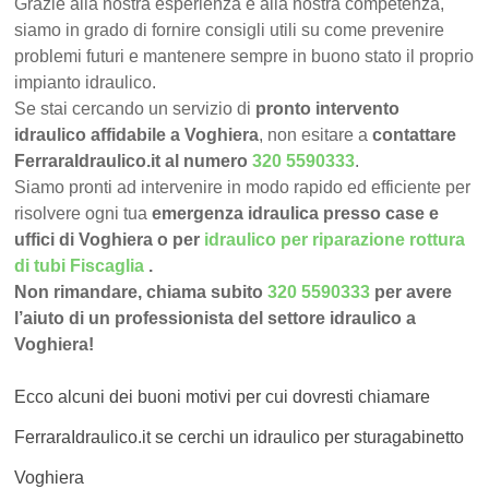
Grazie alla nostra esperienza e alla nostra competenza,
siamo in grado di fornire consigli utili su come prevenire
problemi futuri e mantenere sempre in buono stato il proprio
impianto idraulico.
Se stai cercando un servizio di
pronto intervento
idraulico affidabile a Voghiera
, non esitare a
contattare
FerraraIdraulico.it al numero
320 5590333
.
Siamo pronti ad intervenire in modo rapido ed efficiente per
risolvere ogni tua
emergenza idraulica presso case e
uffici di Voghiera o per
idraulico per riparazione rottura
di tubi Fiscaglia
.
Non rimandare, chiama subito
320 5590333
per avere
l’aiuto di un professionista del settore idraulico a
Voghiera!
Ecco alcuni dei buoni motivi per cui dovresti chiamare
FerraraIdraulico.it se cerchi un idraulico per sturagabinetto
Voghiera