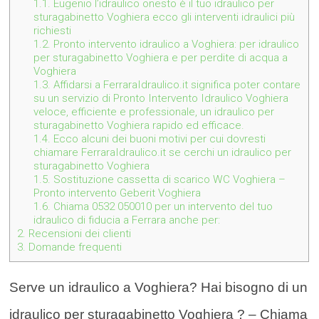
1.1.
Eugenio l’idraulico onesto è il tuo idraulico per
sturagabinetto Voghiera ecco gli interventi idraulici più
richiesti
1.2.
Pronto intervento idraulico a Voghiera: per idraulico
per sturagabinetto Voghiera e per perdite di acqua a
Voghiera
1.3.
Affidarsi a FerraraIdraulico.it significa poter contare
su un servizio di Pronto Intervento Idraulico Voghiera
veloce, efficiente e professionale, un idraulico per
sturagabinetto Voghiera rapido ed efficace.
1.4.
Ecco alcuni dei buoni motivi per cui dovresti
chiamare FerraraIdraulico.it se cerchi un idraulico per
sturagabinetto Voghiera
1.5.
Sostituzione cassetta di scarico WC Voghiera –
Pronto intervento Geberit Voghiera
1.6.
Chiama 0532 050010 per un intervento del tuo
idraulico di fiducia a Ferrara anche per:
2.
Recensioni dei clienti
3.
Domande frequenti
Serve un idraulico a Voghiera? Hai bisogno di un
idraulico per sturagabinetto Voghiera ? – Chiama