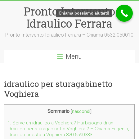
Vai
Pronto Intervento
al
Chiama possiamo aiutarti!
contenuto
Idraulico Ferrara
Pronto Intervento Idraulico Ferrara – Chiama 0532 050010
Menu
idraulico per sturagabinetto
Voghiera
Sommario
[
nascondi
]
1.
Serve un idraulico a Voghiera? Hai bisogno di un
idraulico per sturagabinetto Voghiera ? – Chiama Eugenio,
idraulico onesto a Voghiera 320 5590333