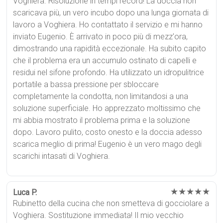
Voghiera. Risoluzione in tempi record! La doccia non
scaricava più, un vero incubo dopo una lunga giornata di
lavoro a Voghiera. Ho contattato il servizio e mi hanno
inviato Eugenio. È arrivato in poco più di mezz'ora,
dimostrando una rapidità eccezionale. Ha subito capito
che il problema era un accumulo ostinato di capelli e
residui nel sifone profondo. Ha utilizzato un idropulitrice
portatile a bassa pressione per sbloccare
completamente la condotta, non limitandosi a una
soluzione superficiale. Ho apprezzato moltissimo che
mi abbia mostrato il problema prima e la soluzione
dopo. Lavoro pulito, costo onesto e la doccia adesso
scarica meglio di prima! Eugenio è un vero mago degli
scarichi intasati di Voghiera.
★★★★★
Luca P.
Rubinetto della cucina che non smetteva di gocciolare a
Voghiera. Sostituzione immediata! Il mio vecchio