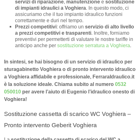
servizi di riparazione
,
manutenzione
e
sostituzione
di impianti idraulici a Voghiera
. In questo modo, ci
assicuriamo che il tuo impianto idraulico funzioni
correttamente e duri nel tempo.
Prezzi competitivi
: offriamo un
servizio di alto livello
a prezzi competitivi e trasparenti
. Inoltre, forniamo
preventivi per permetterti di valutare le nostre tariffe in
anticipo anche per
sostituzione serratura a Voghiera
.
In sintesi, se hai bisogno di un servizio di idraulico per
sturagabinetto Voghiera o di pronto intervento idraulico
a Voghiera affidabile e professionale, FerraraIdraulico.it
è la soluzione ideale. Chiama subito al numero
0532
050010
per avere l’aiuto di Eugenio l’idraulico onesto di
Voghiera!
Sostituzione cassetta di scarico WC Voghiera –
Pronto intervento Geberit Voghiera
La
sostituzione della cassetta di scarico del WC a