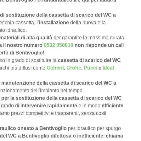
di sostituzione della cassetta di scarico del WC a
ecchia cassetta, l’
installazione
della nuova e la
to idraulico.
materiali di alta qualità
per garantire la massima durata
a il nostro numero
0532 050010
non risponde un call
erto di Bentivoglio
!
 in grado di sostituire la
cassetta di scarico del WC
marchi più diffusi come
Geberit
,
Grohe
,
Pucci
e
Ideal
e
manutenzione della cassetta di scarico del WC a
 funzionamento dell’impianto nel tempo.
per la sostituzione della cassetta di scarico del WC
 grado di
intervenire rapidamente
e in modo
efficiente
iamo prezzi competitivi e trasparenti, senza costi
draulico onesto a Bentivoglio
per idraulico per spurgo
del WC a Bentivoglio difettosa o inefficiente
:
chiama