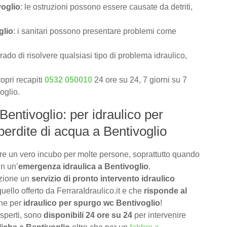
voglio
: le ostruzioni possono essere causate da detriti,
glio
: i sanitari possono presentare problemi come
rado di risolvere qualsiasi tipo di problema idraulico,
opri recapiti
0532 050010
24 ore su 24, 7 giorni su 7
oglio.
Bentivoglio: per idraulico per
perdite di acqua a Bentivoglio
e un vero incubo per molte persone, soprattutto quando
in un’
emergenza idraulica a Bentivoglio
.
izione un
servizio di pronto intervento idraulico
uello offerto da FerraraIdraulico.it e che
risponde al
che per
idraulico per spurgo wc Bentivoglio
!
 esperti, sono
disponibili 24 ore su 24
per intervenire