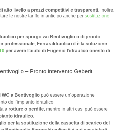
di alto livello a prezzi competitivi e trasparenti
. Inoltre,
tare le nostre tariffe in anticipo anche per
sostituzione
 idraulico per spurgo wc Bentivoglio o di pronto
 e professionale, FerraraIdraulico.it è la soluzione
10
per avere l’aiuto di Eugenio l’idraulico onesto di
entivoglio – Pronto intervento Geberit
el WC a Bentivoglio
può essere un’operazione
nto dell’impianto idraulico.
uta a
rotture o perdite
, mentre in altri casi può essere
pianto idraulico.
glio per la sostituzione della cassetta di scarico del
Bentivoglio FerraraIdraulico.it è qui per aiutarti