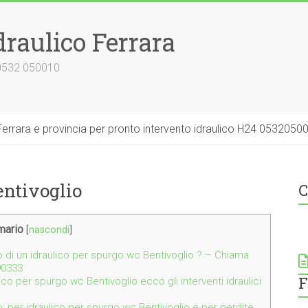
draulico Ferrara
 0532 050010
errara e provincia per pronto intervento idraulico H24 0532050
entivoglio
C
ario
[
nascondi
]
o di un idraulico per spurgo wc Bentivoglio ? – Chiama
90333
F
lico per spurgo wc Bentivoglio ecco gli interventi idraulici
o: per idraulico per spurgo wc Bentivoglio e per perdite