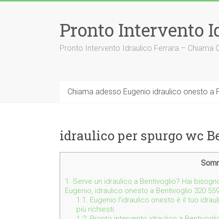
Vai
al
Pronto Intervento I
contenuto
Pronto Intervento Idraulico Ferrara – Chiama
Chiama adesso Eugenio idraulico onesto a F
idraulico per spurgo wc B
Somm
1.
Serve un idraulico a Bentivoglio? Hai bisogn
Eugenio, idraulico onesto a Bentivoglio 320 55
1.1.
Eugenio l’idraulico onesto è il tuo idrau
più richiesti
1.2.
Pronto intervento idraulico a Bentivogli