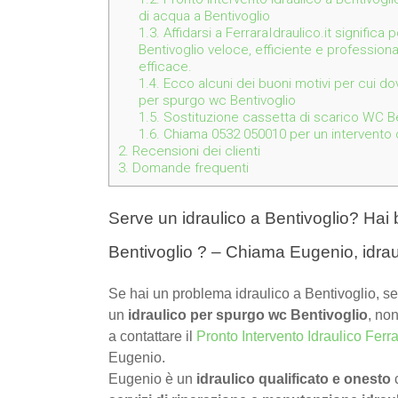
di acqua a Bentivoglio
1.3.
Affidarsi a FerraraIdraulico.it significa
Bentivoglio veloce, efficiente e profession
efficace.
1.4.
Ecco alcuni dei buoni motivi per cui dov
per spurgo wc Bentivoglio
1.5.
Sostituzione cassetta di scarico WC Ben
1.6.
Chiama 0532 050010 per un intervento de
2.
Recensioni dei clienti
3.
Domande frequenti
Serve un idraulico a Bentivoglio? Hai 
Bentivoglio ? – Chiama Eugenio, idrau
Se hai un problema idraulico a Bentivoglio, se
un
idraulico per spurgo wc Bentivoglio
, non
a contattare il
Pronto Intervento Idraulico Ferr
Eugenio.
Eugenio è un
idraulico qualificato e onesto
c