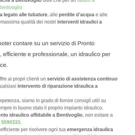
iche a Bentivoglio
oltre che per un
fabbro a
Bentivoglio
 legato alle tubature
, alle
perdite d’acqua
e alle
 massima qualità dei nostri
interventi idraulici a
a poter contare su un servizio di Pronto
 efficiente e professionale, un idraulico per
ace.
ffre ai propri clienti un
servizio di assistenza continuo
ualsiasi
intervento di riparazione idraulica a
petenza, siamo in grado di fornire consigli utili su
pre in buono stato il proprio impianto idraulico.
nto idraulico affidabile a Bentivoglio
, non esitare a
 5590333
.
efficiente per risolvere ogni tua
emergenza idraulica