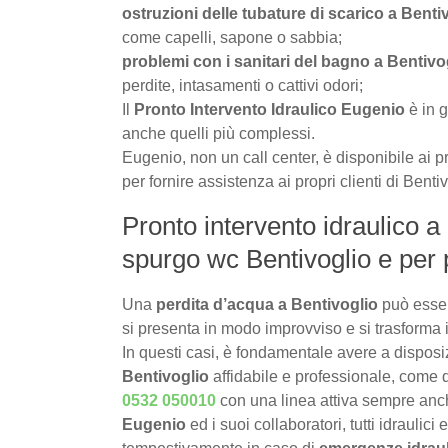
ostruzioni delle tubature di scarico a Benti
come capelli, sapone o sabbia;
problemi con i sanitari del bagno a Bentivo
perdite, intasamenti o cattivi odori;
Il
Pronto Intervento Idraulico Eugenio
è in g
anche quelli più complessi.
Eugenio, non un call center, è disponibile ai pr
per fornire assistenza ai propri clienti di Bentiv
Pronto intervento idraulico a 
spurgo wc Bentivoglio e per 
Una
perdita d’acqua a Bentivoglio
può esser
si presenta in modo improvviso e si trasforma 
In questi casi, è fondamentale avere a dispos
Bentivoglio
affidabile e professionale, come q
0532 050010
con una linea attiva sempre an
Eugenio
ed i suoi collaboratori, tutti idraulici