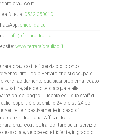
rraraIdraulico.it
nea Diretta:
0532 050010
hatsApp:
chiedi da qui
mail:
info@ferraraidraulico.it
ebsite:
www.ferraraidraulico.it
rraraIdraulico.it è il servizio di pronto
tervento idraulico a Ferrara che si occupa di
isolvere rapidamente qualsiasi problema legato
le tubature, alle perdite d’acqua e alle
parazioni del bagno. Eugenio ed il suo staff di
raulici esperti è disponibile 24 ore su 24 per
ntervenire tempestivamente in caso di
mergenze idrauliche. Affidandoti a
rraraIdraulico.it, potrai contare su un servizio
ofessionale, veloce ed efficiente, in grado di