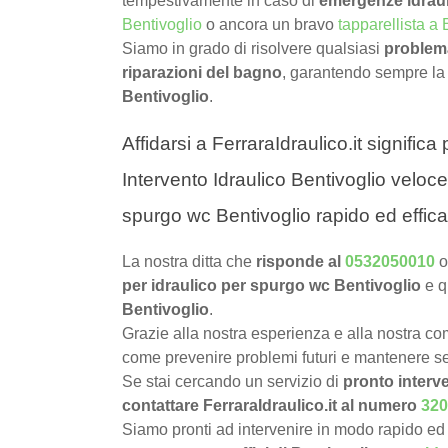
tempestivamente in caso di
emergenze idraul
Bentivoglio
o ancora un bravo
tapparellista a 
Siamo in grado di risolvere qualsiasi
problema
riparazioni del bagno
, garantendo sempre la
Bentivoglio
.
Affidarsi a FerraraIdraulico.it signific
Intervento Idraulico Bentivoglio veloce,
spurgo wc Bentivoglio rapido ed effic
La nostra ditta che
risponde al
0532050010
o
per idraulico per spurgo wc Bentivoglio
e q
Bentivoglio
.
Grazie alla nostra esperienza e alla nostra com
come prevenire problemi futuri e mantenere sem
Se stai cercando un servizio di
pronto interve
contattare FerraraIdraulico.it al numero
320
Siamo pronti ad intervenire in modo rapido ed 