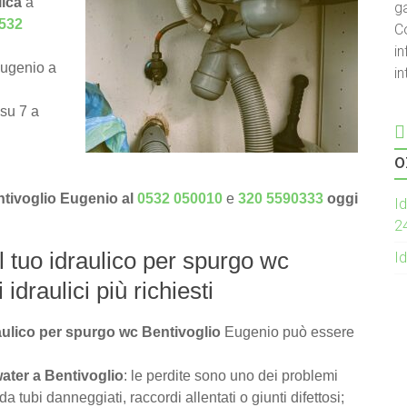
lica
a
g
532
C
in
Eugenio a
i
 su 7 a
o
entivoglio Eugenio al
0532 050010
e
320 5590333
oggi
Id
2
il tuo idraulico per spurgo wc
Id
 idraulici più richiesti
raulico per spurgo wc Bentivoglio
Eugenio può essere
water a Bentivoglio
: le perdite sono uno dei problemi
tubi danneggiati, raccordi allentati o giunti difettosi;