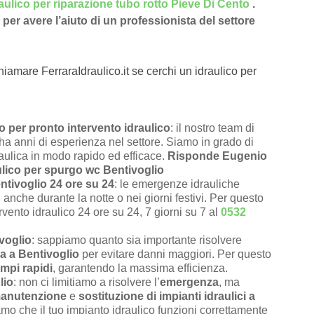
aulico per riparazione tubo rotto Pieve Di Cento
.
per avere l’aiuto di un professionista del settore
hiamare FerraraIdraulico.it se cerchi un idraulico per
 per pronto intervento idraulico
: il nostro team di
e ha anni di esperienza nel settore. Siamo in grado di
raulica in modo rapido ed efficace.
Risponde Eugenio
ulico per spurgo wc Bentivoglio
ntivoglio 24 ore su 24
: le emergenze idrauliche
anche durante la notte o nei giorni festivi. Per questo
rvento idraulico 24 ore su 24, 7 giorni su 7 al
0532
ivoglio
: sappiamo quanto sia importante risolvere
a a Bentivoglio
per evitare danni maggiori. Per questo
empi rapidi
, garantendo la massima efficienza.
lio
: non ci limitiamo a risolvere l’
emergenza
, ma
anutenzione
e
sostituzione di impianti idraulici a
amo che il tuo impianto idraulico funzioni correttamente