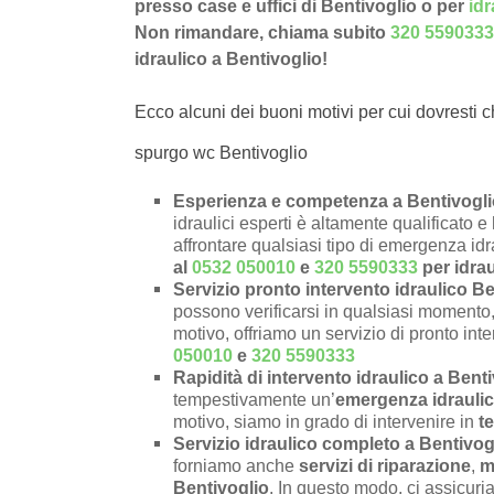
presso case e uffici di Bentivoglio o per
idr
Non rimandare, chiama subito
320 5590333
idraulico a Bentivoglio!
Ecco alcuni dei buoni motivi per cui dovresti c
spurgo wc Bentivoglio
Esperienza e competenza a Bentivoglio
idraulici esperti è altamente qualificato 
affrontare qualsiasi tipo di emergenza id
al
0532 050010
e
320 5590333
per idra
Servizio pronto intervento idraulico Be
possono verificarsi in qualsiasi momento, 
motivo, offriamo un servizio di pronto inte
050010
e
320 5590333
Rapidità di intervento idraulico a Bent
tempestivamente un’
emergenza idraulic
motivo, siamo in grado di intervenire in
t
Servizio idraulico completo a Bentivog
forniamo anche
servizi di riparazione
,
m
Bentivoglio
. In questo modo, ci assicuri