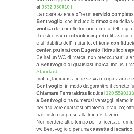
al
0532 050010
!
La nostra azienda offre un
servizio completo 
Bentivoglio
, che include la
rimozione
della v
verifica
del corretto funzionamento dell’impian
Il nostro team di
idraulici esperti
utilizza solo
e affidabilità dell’impianto:
chiama con fiduci
center, parlerai con Eugenio l’idraulico esp
Se hai un WC di marca, non preoccuparti: siamo
a Bentivoglio di qualsiasi marca
, inclusi i 
Standard
.
Inoltre, forniamo anche servizi di riparazione 
Bentivoglio
, in modo da garantire il corretto
Chiamare FerraraIdraulico.it al
320 5590333
a Bentivoglio
ha numerosi vantaggi: siamo in
per risolvere qualsiasi problema idraulico; offr
nascosti o sorprese alla fine del lavoro.
Non perdere altro tempo per la ricerca di un
i
wc Bentivoglio o per una
cassetta di scarico 