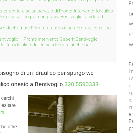
Fe
 poter contare su un servizio di Pronto Intervento Idraulico
Li
ale, un idraulico per spurgo wc Bentivoglio rapido ed
W
resti chiamare FerraraIdraulico.it se cerchi un idraulico
E
tivoglio – Pronto intervento Geberit Bentivoglio
W
l tuo idraulico di fiducia a Ferrara anche per:
Fe
in
bisogno di un idraulico per spurgo wc
r
lico onesto a Bentivoglio
320 5590333
al
ri
 cerchi
id
 esitare
i
ara
e
Fe
he offre
pr