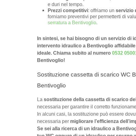
e duri nel tempo.
Prezzi competitivi
: offriamo un
servizio 
forniamo preventivi per permetterti di valu
serratura a Bentivoglio
.
In sintesi, se hai bisogno di un servizio di
intervento idraulico a Bentivoglio affidabile
ideale. Chiama subito al numero
0532 0500
Bentivoglio!
Sostituzione cassetta di scarico WC B
Bentivoglio
La
sostituzione della cassetta di scarico d
necessaria per garantire il corretto funzioname
In alcuni casi, la sostituzione può essere dov
necessaria per
migliorare l’efficienza dell’im
Se sei alla ricerca di un idraulico a Bentivo
tuo WC oppure di un idraulico per spurgo wc 